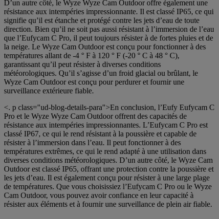
D’un autre côté, le Wyze Wyze Cam Outdoor offre également une
résistance aux intempéries impressionnante. Il est classé IP65, ce qui
signifie qu’il est étanche et protégé contre les jets d’eau de toute
direction. Bien qu’il ne soit pas aussi résistant à l’immersion de l’eau
que l’Eufycam C Pro, il peut toujours résister à de fortes pluies et de
la neige. Le Wyze Cam Outdoor est conçu pour fonctionner à des
températures allant de -4 ° F à 120 ° F (-20 ° C à 48 ° C),
garantissant qu’il peut résister à diverses conditions
météorologiques. Qu’il s’agisse d’un froid glacial ou brûlant, le
Wyze Cam Outdoor est conçu pour perdurer et fournir une
surveillance extérieure fiable.
<. p class="ud-blog-details-para">En conclusion, l’Eufy Eufycam C
Pro et le Wyze Wyze Cam Outdoor offrent des capacités de
résistance aux intempéries impressionnantes. L’Eufycam C Pro est
classé IP67, ce qui le rend résistant à la poussière et capable de
résister à l’immersion dans l’eau. Il peut fonctionner à des
températures extrêmes, ce qui le rend adapté à une utilisation dans
diverses conditions météorologiques. D’un autre côté, le Wyze Cam
Outdoor est classé IP65, offrant une protection contre la poussière et
les jets d’eau. Il est également conçu pour résister à une large plage
de températures. Que vous choisissiez l’Eufycam C Pro ou le Wyze
Cam Outdoor, vous pouvez avoir confiance en leur capacité à
résister aux éléments et à fournir une surveillance de plein air fiable.