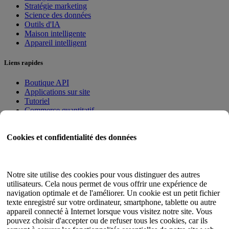
Stratégie marketing
Science des données
Outils d'IA
Maison intelligente
Appareil intelligent
Liens rapides
Boutique API
Applications sur site
Tutoriel
Commerce quantitatif
Programme d'adhésion
Cookies et confidentialité des données
Guide de l'utilisateur
Documents
Testeur d'API
Notre site utilise des cookies pour vous distinguer des autres
Plan du site HTML
utilisateurs. Cela nous permet de vous offrir une expérience de
navigation optimale et de l'améliorer. Un cookie est un petit fichier
Langue
texte enregistré sur votre ordinateur, smartphone, tablette ou autre
appareil connecté à Internet lorsque vous visitez notre site. Vous
Anglais
pouvez choisir d'accepter ou de refuser tous les cookies, car ils
chinois simplifié