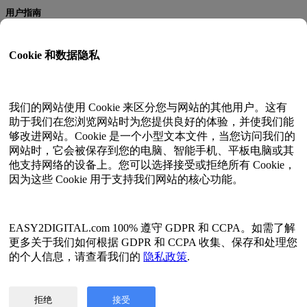
用户指南
文档
API测试
Cookie 和数据隐私
HTML网站地图
语言
我们的网站使用 Cookie 来区分您与网站的其他用户。这有
助于我们在您浏览网站时为您提供良好的体验，并使我们能
英語
够改进网站。Cookie 是一个小型文本文件，当您访问我们的
简体中文
网站时，它会被保存到您的电脑、智能手机、平板电脑或其
繁体中文
他支持网络的设备上。您可以选择接受或拒绝所有 Cookie，
日語
因为这些 Cookie 用于支持我们网站的核心功能。
俄语
西班牙语
法语
韓語
EASY2DIGITAL.com 100% 遵守 GDPR 和 CCPA。如需了解
更多关于我们如何根据 GDPR 和 CCPA 收集、保存和处理您
隐私和数据政策
的个人信息，请查看我们的
隐私政策
.
服务条款
©2017 - 2026 EASY2DIGITAL版权所有
拒绝
接受