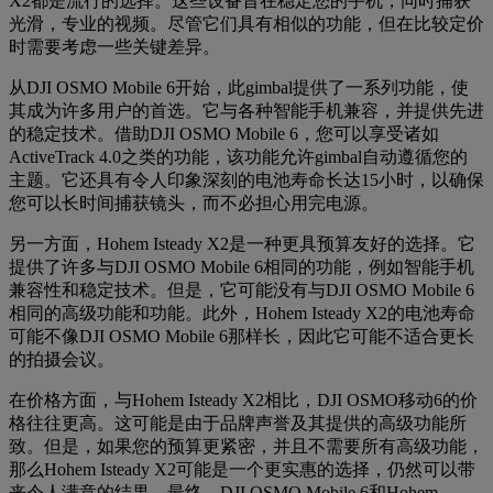
X2都是流行的选择。这些设备旨在稳定您的手机，同时捕获
光滑，专业的视频。尽管它们具有相似的功能，但在比较定价
时需要考虑一些关键差异。
从DJI OSMO Mobile 6开始，此gimbal提供了一系列功能，使
其成为许多用户的首选。它与各种智能手机兼容，并提供先进
的稳定技术。借助DJI OSMO Mobile 6，您可以享受诸如
ActiveTrack 4.0之类的功能，该功能允许gimbal自动遵循您的
主题。它还具有令人印象深刻的电池寿命长达15小时，以确保
您可以长时间捕获镜头，而不必担心用完电源。
另一方面，Hohem Isteady X2是一种更具预算友好的选择。它
提供了许多与DJI OSMO Mobile 6相同的功能，例如智能手机
兼容性和稳定技术。但是，它可能没有与DJI OSMO Mobile 6
相同的高级功能和功能。此外，Hohem Isteady X2的电池寿命
可能不像DJI OSMO Mobile 6那样长，因此它可能不适合更长
的拍摄会议。
在价格方面，与Hohem Isteady X2相比，DJI OSMO移动6的价
格往往更高。这可能是由于品牌声誉及其提供的高级功能所
致。但是，如果您的预算更紧密，并且不需要所有高级功能，
那么Hohem Isteady X2可能是一个更实惠的选择，仍然可以带
来令人满意的结果。最终，DJI OSMO Mobile 6和Hohem