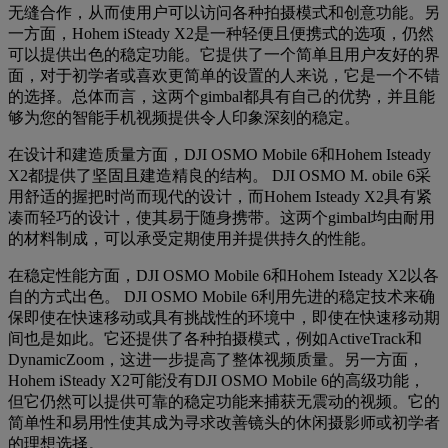
无缝合作，从而使用户可以访问各种拍摄模式和创意功能。另
一方面，Hohem iSteady X2是一种轻便且便携式的选项，仍然
可以提供出色的稳定功能。它提供了一个简单且用户友好的界
面，对于初学者或喜欢更简单的设置的人来说，它是一个不错
的选择。总体而言，这两个gimbal都具有自己的优势，并且能
够为您的智能手机视频提供令人印象深刻的稳定。
在设计和建造质量方面，DJI OSMO Mobile 6和Hohem Isteady
X2都提供了坚固且建造精良的结构。 DJI OSMO M. obile 6采
用舒适的握把时尚而现代的设计，而Hohem Isteady X2具有紧
凑而轻巧的设计，使其易于随身携带。这两个gimbal均由耐用
的材料制成，可以承受定期使用并提供持久的性能。
在稳定性能方面，DJI OSMO Mobile 6和Hohem Isteady X2以各
自的方式出色。 DJI OSMO Mobile 6利用先进的稳定技术来确
保即使在快速移动或具有挑战性的环境中，即使在快速移动期
间也是如此。它还提供了各种拍摄模式，例如ActiveTrack和
DynamicZoom，这进一步提高了整体视频质量。另一方面，
Hohem iSteady X2可能没有DJI OSMO Mobile 6的高级功能，
但它仍然可以提供可靠的稳定功能来捕获无震动的视频。它的
简单性和易用性使其成为寻求改善镜头的休闲摄影师或初学者
的理想选择。