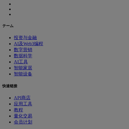
テーム
投资与金融
AI及Web3编程
数字营销
数据科学
AI工具
智能家居
智能设备
快速链接
API商店
应用工具
教程
量化交易
会员计划