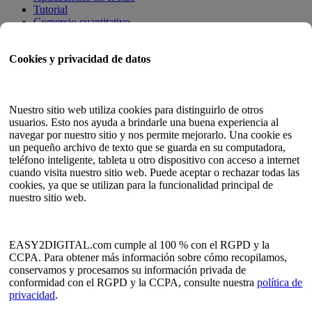
Tutorial
Comercio cuantitativo
Programa de Membresía
Cookies y privacidad de datos
Guía del usuario
Documentos
Probador de API
Nuestro sitio web utiliza cookies para distinguirlo de otros
Mapa del sitio HTML
usuarios. Esto nos ayuda a brindarle una buena experiencia al
navegar por nuestro sitio y nos permite mejorarlo. Una cookie es
Idioma
un pequeño archivo de texto que se guarda en su computadora,
teléfono inteligente, tableta u otro dispositivo con acceso a internet
Inglés
cuando visita nuestro sitio web. Puede aceptar o rechazar todas las
Chino simplificado
cookies, ya que se utilizan para la funcionalidad principal de
chino tradicional
nuestro sitio web.
japonés
ruso
Español
Francés
EASY2DIGITAL.com cumple al 100 % con el RGPD y la
coreano
CCPA. Para obtener más información sobre cómo recopilamos,
conservamos y procesamos su información privada de
Política de privacidad y datos
conformidad con el RGPD y la CCPA, consulte nuestra
política de
Condiciones de servicio
privacidad
.