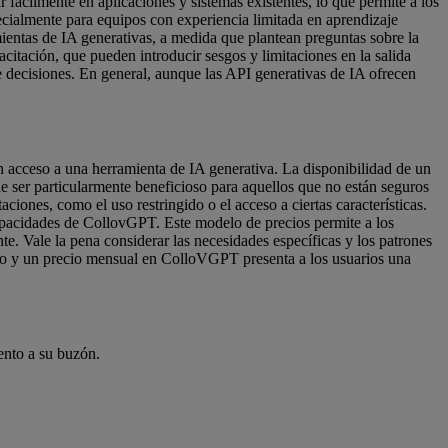
 fácilmente en aplicaciones y sistemas existentes, lo que permite a los
ecialmente para equipos con experiencia limitada en aprendizaje
ientas de IA generativas, a medida que plantean preguntas sobre la
acitación, que pueden introducir sesgos y limitaciones en la salida
e decisiones. En general, aunque las API generativas de IA ofrecen
n acceso a una herramienta de IA generativa. La disponibilidad de un
e ser particularmente beneficioso para aquellos que no están seguros
ciones, como el uso restringido o el acceso a ciertas características.
capacidades de CollovGPT. Este modelo de precios permite a los
te. Vale la pena considerar las necesidades específicas y los patrones
uito y un precio mensual en ColloVGPT presenta a los usuarios una
ento a su buzón.