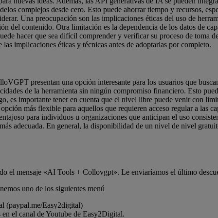
 para nuevas ideas. Además, las API generativas de IA se pueden integrar
odelos complejos desde cero. Esto puede ahorrar tiempo y recursos, esp
derar. Una preocupación son las implicaciones éticas del uso de herram
ión del contenido. Otra limitación es la dependencia de los datos de cap
puede hacer que sea difícil comprender y verificar su proceso de toma d
las implicaciones éticas y técnicas antes de adoptarlas por completo.
ColloVGPT presentan una opción interesante para los usuarios que busca
pacidades de la herramienta sin ningún compromiso financiero. Esto pued
o, es importante tener en cuenta que el nivel libre puede venir con limita
a opción más flexible para aquellos que requieren acceso regular a las 
entajoso para individuos u organizaciones que anticipan el uso consisten
 más adecuada. En general, la disponibilidad de un nivel de nivel grat
ndo el mensaje «AI Tools + Collovgpt». Le enviaríamos el último descu
lenemos uno de los siguientes menú
l (paypal.me/Easy2digital)
s en el canal de Youtube de Easy2Digital.