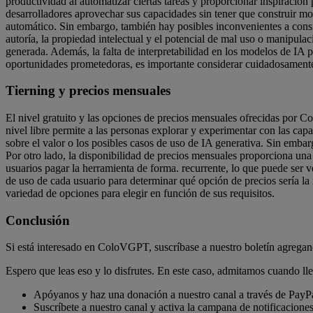
productividad al automatizar ciertas tareas y proporcionar inspiración
desarrolladores aprovechar sus capacidades sin tener que construir m
automático. Sin embargo, también hay posibles inconvenientes a consi
autoría, la propiedad intelectual y el potencial de mal uso o manipulac
generada. Además, la falta de interpretabilidad en los modelos de IA 
oportunidades prometedoras, es importante considerar cuidadosamente 
Tierning y precios mensuales
El nivel gratuito y las opciones de precios mensuales ofrecidas por 
nivel libre permite a las personas explorar y experimentar con las ca
sobre el valor o los posibles casos de uso de IA generativa. Sin embarg
Por otro lado, la disponibilidad de precios mensuales proporciona un
usuarios pagar la herramienta de forma. recurrente, lo que puede ser v
de uso de cada usuario para determinar qué opción de precios sería la
variedad de opciones para elegir en función de sus requisitos.
Conclusión
Si está interesado en ColoVGPT, suscríbase a nuestro boletín agrega
Espero que leas eso y lo disfrutes. En este caso, admitamos cuando l
Apóyanos y haz una donación a nuestro canal a través de PayPa
Suscríbete a nuestro canal y activa la campana de notificacione