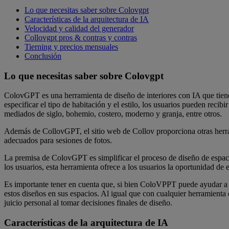
Lo que necesitas saber sobre Colovgpt
Características de la arquitectura de IA
Velocidad y calidad del generador
Collovgpt pros & contras y contras
Tierning y precios mensuales
Conclusión
Lo que necesitas saber sobre Colovgpt
ColovGPT es una herramienta de diseño de interiores con IA que tiene 
especificar el tipo de habitación y el estilo, los usuarios pueden rec
mediados de siglo, bohemio, costero, moderno y granja, entre otros.
Además de CollovGPT, el sitio web de Collov proporciona otras herrami
adecuados para sesiones de fotos.
La premisa de ColovGPT es simplificar el proceso de diseño de espac
los usuarios, esta herramienta ofrece a los usuarios la oportunidad de 
Es importante tener en cuenta que, si bien ColoVPPT puede ayudar a lo
estos diseños en sus espacios. Al igual que con cualquier herramienta
juicio personal al tomar decisiones finales de diseño.
Características de la arquitectura de IA