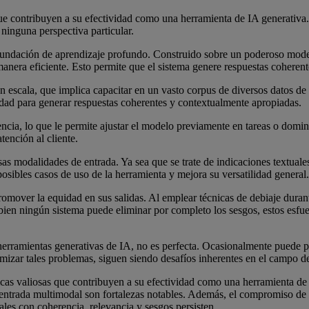
que contribuyen a su efectividad como una herramienta de IA generativa
r ninguna perspectiva particular.
su Fundación de aprendizaje profundo. Construido sobre un poderoso mode
nera eficiente. Esto permite que el sistema genere respuestas coherent
escala, que implica capacitar en un vasto corpus de diversos datos de 
dad para generar respuestas coherentes y contextualmente apropiadas.
encia, lo que le permite ajustar el modelo previamente en tareas o domin
tención al cliente.
 modalidades de entrada. Ya sea que se trate de indicaciones textuales
posibles casos de uso de la herramienta y mejora su versatilidad general.
romover la equidad en sus salidas. Al emplear técnicas de debiaje duran
i bien ningún sistema puede eliminar por completo los sesgos, estos es
rramientas generativas de IA, no es perfecta. Ocasionalmente puede pr
izar tales problemas, siguen siendo desafíos inherentes en el campo de
icas valiosas que contribuyen a su efectividad como una herramienta de 
e entrada multimodal son fortalezas notables. Además, el compromiso de 
ales con coherencia, relevancia y sesgos persisten.