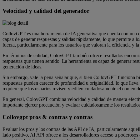
Velocidad y calidad del generador
CollovGPT es una herramienta de IA generativa que cuenta con una c
capaz de generar respuestas y salidas rápidamente, lo que permite a l
fuerza, particularmente para los usuarios que valoran la eficiencia y l
En términos de calidad, ColovGPT también ofrece resultados encomia
respuestas que tienen sentido. La herramienta es capaz de generar res
generación de ideas.
Sin embargo, vale la pena señalar que, si bien CollovGPT funciona bie
respuestas pueden carecer de profundidad u originalidad, lo que llev
requiere que los usuarios revisen y editen cuidadosamente el conteni
En general, ColovGPT combina velocidad y calidad de manera efectiv
importante ejercer precaución y evaluar cuidadosamente los resultados
Collovgpt pros & contras y contras
Evaluar los pros y los contras de las API de IA, particularmente aquel
lado positivo, AI API ofrece a los desarrolladores acceso a poderoso