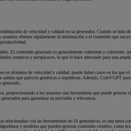
ombinación de velocidad y calidad en su generador. Cuando se trata 
os usuarios obtener rápidamente la información o el contenido que neces
a productividad.
bles. El contenido generado es generalmente coherente y coherente, m
ultados creativos y perspicaces, lo que lo hace adecuado para una amplia
n en términos de velocidad y calidad, puede haber casos en los que el 
a a salidas que parecen genéricas o repetitivas. Además, ColoVGPT puede
do generado.
a, proporcionando a los usuarios una herramienta que puede generar r
 generados para garantizar su precisión y relevancia.
las relacionadas con las herramientas de IA generativas, es una tarea c
s algoritmos y modelos que pueden generar contenido creativo, como te