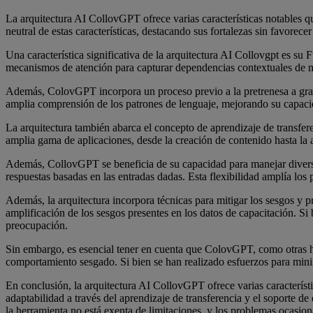
La arquitectura AI CollovGPT ofrece varias características notables 
neutral de estas características, destacando sus fortalezas sin favorece
Una característica significativa de la arquitectura AI Collovgpt es 
mecanismos de atención para capturar dependencias contextuales de ma
Además, ColovGPT incorpora un proceso previo a la pretrenesa a gran 
amplia comprensión de los patrones de lenguaje, mejorando su capaci
La arquitectura también abarca el concepto de aprendizaje de transfer
amplia gama de aplicaciones, desde la creación de contenido hasta la a
Además, CollovGPT se beneficia de su capacidad para manejar diversas
respuestas basadas en las entradas dadas. Esta flexibilidad amplía los 
Además, la arquitectura incorpora técnicas para mitigar los sesgos y p
amplificación de los sesgos presentes en los datos de capacitación. S
preocupación.
Sin embargo, es esencial tener en cuenta que ColovGPT, como otras he
comportamiento sesgado. Si bien se han realizado esfuerzos para minim
En conclusión, la arquitectura AI CollovGPT ofrece varias característ
adaptabilidad a través del aprendizaje de transferencia y el soporte d
la herramienta no está exenta de limitaciones, y los problemas ocasion