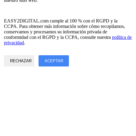
nuestro sitio web.
japonés
ruso
Español
Francés
EASY2DIGITAL.com cumple al 100 % con el RGPD y la
coreano
CCPA. Para obtener más información sobre cómo recopilamos,
conservamos y procesamos su información privada de
Política de privacidad y datos
conformidad con el RGPD y la CCPA, consulte nuestra
política de
Condiciones de servicio
privacidad
.
©2017 - 2026 Copyright y derechos reservados por
EASY2DIGITAL
RECHAZAR
ACEPTAR