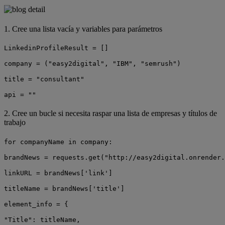
1. Cree una lista vacía y variables para parámetros
LinkedinProfileResult = []
company = ("easy2digital", "IBM", "semrush")
title = "consultant"
api = ""
2. Cree un bucle si necesita raspar una lista de empresas y títulos de
trabajo
for companyName in company:
brandNews = requests.get("http://easy2digital.onrender.
linkURL = brandNews['link']
titleName = brandNews['title']
element_info = {
"Title": titleName,