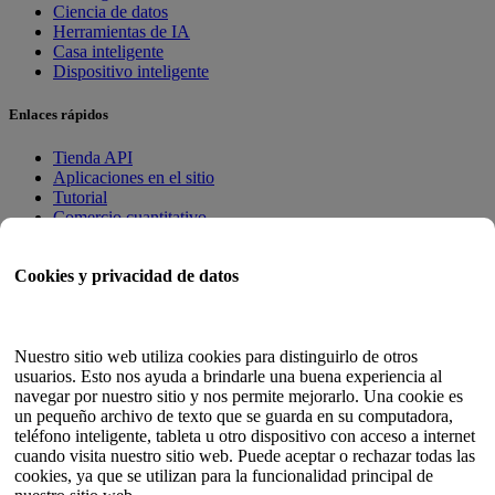
Ciencia de datos
Herramientas de IA
Casa inteligente
Dispositivo inteligente
Enlaces rápidos
Tienda API
Aplicaciones en el sitio
Tutorial
Comercio cuantitativo
Programa de Membresía
Cookies y privacidad de datos
Guía del usuario
Documentos
Probador de API
Nuestro sitio web utiliza cookies para distinguirlo de otros
Mapa del sitio HTML
usuarios. Esto nos ayuda a brindarle una buena experiencia al
navegar por nuestro sitio y nos permite mejorarlo. Una cookie es
Idioma
un pequeño archivo de texto que se guarda en su computadora,
teléfono inteligente, tableta u otro dispositivo con acceso a internet
Inglés
cuando visita nuestro sitio web. Puede aceptar o rechazar todas las
Chino simplificado
cookies, ya que se utilizan para la funcionalidad principal de
chino tradicional