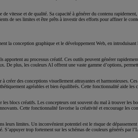
de vitesse et de qualité. Sa capacité à générer du contenu rapidement, a
ients de ses limites et être prêts à investir des efforts pour affiner le c
mment la conception graphique et le développement Web, en introduisant 
’ils apportent au processus créatif. Ces outils peuvent générer rapideme
eux. De plus, les couleurs AI offrent une vaste gamme d’options, perme
 à créer des conceptions visuellement attrayantes et harmonieuses. Ces ou
hétiquement agréables et bien équilibrés. Cette fonctionnalité aide les c
r les blocs créatifs. Les concepteurs ont souvent du mal à trouver les b
novants. Cette fonctionnalité favorise la créativité et encourage les conc
ns leurs limites. Un inconvénient potentiel est le risque de dépassement 
vité. S’appuyer trop fortement sur les schémas de couleurs générés par l