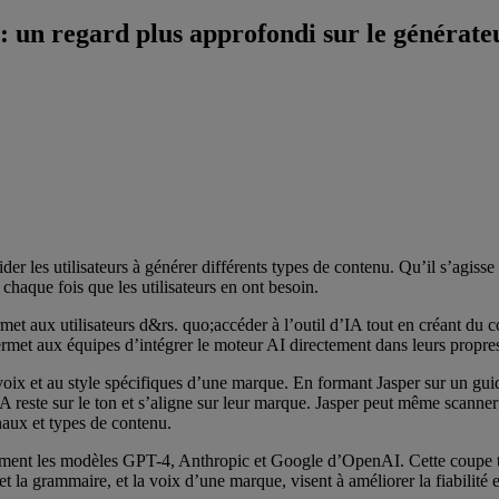
: un regard plus approfondi sur le générate
der les utilisateurs à générer différents types de contenu. Qu’il s’agiss
 chaque fois que les utilisateurs en ont besoin.
met aux utilisateurs d&rs. quo;accéder à l’outil d’IA tout en créant du 
rmet aux équipes d’intégrer le moteur AI directement dans leurs propres
voix et au style spécifiques d’une marque. En formant Jasper sur un guide
 d’IA reste sur le ton et s’aligne sur leur marque. Jasper peut même sca
naux et types de contenu.
ment les modèles GPT-4, Anthropic et Google d’OpenAI. Cette coupe tr
 la grammaire, et la voix d’une marque, visent à améliorer la fiabilité 