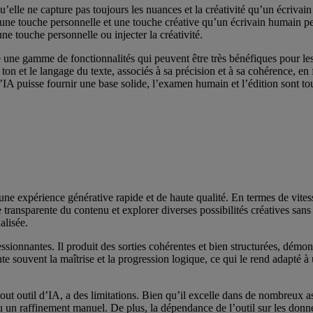
u’elle ne capture pas toujours les nuances et la créativité qu’un écrivai
une touche personnelle et une touche créative qu’un écrivain humain peut a
e touche personnelle ou injecter la créativité.
une gamme de fonctionnalités qui peuvent être très bénéfiques pour les 
ton et le langage du texte, associés à sa précision et à sa cohérence, en 
’IA puisse fournir une base solide, l’examen humain et l’édition sont to
rs une expérience générative rapide et de haute qualité. En termes de vit
e transparente du contenu et explorer diverses possibilités créatives sans
alisée.
essionnantes. Il produit des sorties cohérentes et bien structurées, dém
nte souvent la maîtrise et la progression logique, ce qui le rend adapté à
out outil d’IA, a des limitations. Bien qu’il excelle dans de nombreux as
un raffinement manuel. De plus, la dépendance de l’outil sur les données