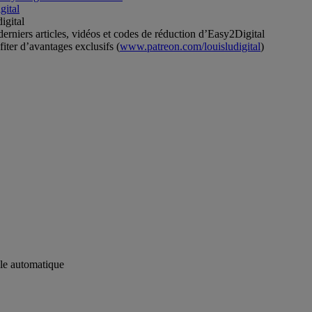
gital
igital
rniers articles, vidéos et codes de réduction d’Easy2Digital
ter d’avantages exclusifs (
www.patreon.com/louisludigital
)
yle automatique