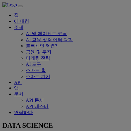
집
에 대한
주제
AI 및 에이전트 코딩
AI 교육 및 데이터 과학
블록체인 & 웹3
금융 및 투자
마케팅 전략
AI 도구
스마트 홈
스마트 기기
API
앱
문서
API 문서
API 테스터
연락하다
DATA SCIENCE