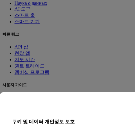
Наука о данных
AI 도구
스마트 홈
스마트 기기
빠른 링크
API 샵
현장 앱
지도 시간
퀀트 트레이드
멤버십 프로그램
사용자 가이드
문서
API 테스터
HTML 사이트맵
쿠키 및 데이터 개인정보 보호
언어
영어