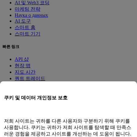
AI 및 Web3 코딩
마케팅 전략
Наука о данных
AI 도구
스마트 홈
스마트 기기
빠른 링크
API 샵
현장 앱
지도 시간
퀀트 트레이드
멤버십 프로그램
쿠키 및 데이터 개인정보 보호
사용자 가이드
문서
API 테스터
저희 사이트는 귀하를 다른 사용자와 구분하기 위해 쿠키를
HTML 사이트맵
사용합니다. 쿠키는 귀하가 저희 사이트를 탐색할 때 만족스
러운 경험을 제공하고 사이트를 개선하는 데 도움이 됩니다.
언어