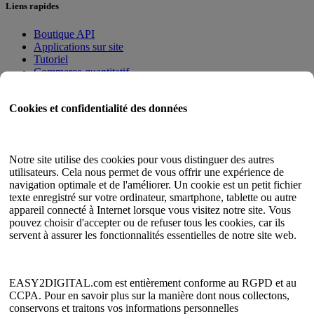
Liens rapides
Boutique API
Applications sur site
Tutoriel
Commerce quantitatif
Programme d'adhésion
Cookies et confidentialité des données
Guide de l'utilisateur
Documents
Testeur d'API
Notre site utilise des cookies pour vous distinguer des autres
Plan du site HTML
utilisateurs. Cela nous permet de vous offrir une expérience de
navigation optimale et de l'améliorer. Un cookie est un petit fichier
Langue
texte enregistré sur votre ordinateur, smartphone, tablette ou autre
appareil connecté à Internet lorsque vous visitez notre site. Vous
Anglais
pouvez choisir d'accepter ou de refuser tous les cookies, car ils
chinois simplifié
servent à assurer les fonctionnalités essentielles de notre site web.
chinois traditionnel
japonais
russe
Espagnol
EASY2DIGITAL.com est entièrement conforme au RGPD et au
Français
CCPA. Pour en savoir plus sur la manière dont nous collectons,
coréen
conservons et traitons vos informations personnelles