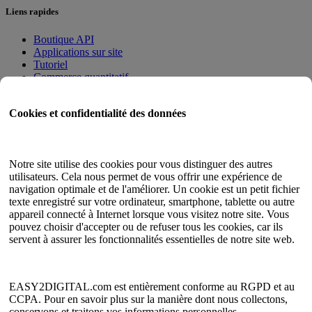
Liens rapides
Boutique API
Applications sur site
Tutoriel
Commerce quantitatif
Programme d'adhésion
Cookies et confidentialité des données
Guide de l'utilisateur
Documents
Testeur d'API
Notre site utilise des cookies pour vous distinguer des autres
Plan du site HTML
utilisateurs. Cela nous permet de vous offrir une expérience de
navigation optimale et de l'améliorer. Un cookie est un petit fichier
Langue
texte enregistré sur votre ordinateur, smartphone, tablette ou autre
appareil connecté à Internet lorsque vous visitez notre site. Vous
Anglais
pouvez choisir d'accepter ou de refuser tous les cookies, car ils
chinois simplifié
servent à assurer les fonctionnalités essentielles de notre site web.
chinois traditionnel
japonais
russe
Espagnol
EASY2DIGITAL.com est entièrement conforme au RGPD et au
Français
CCPA. Pour en savoir plus sur la manière dont nous collectons,
coréen
conservons et traitons vos informations personnelles