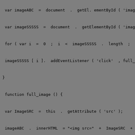
var
imageABC
 =
 document
 .
 getEl. ementById
(
'imag
var
imageSSSSS
 =
 document
 .
 getElementById
(
'imag
for
(
var
i
 =
 0
 ;
 i
 <
 imageSSSSS
 .
 length
 ;
 
imageSSSSS
[
i
].
 addEventListener
(
'click'
 ,
full_
}
function
full_image
() {
var
ImageSRC
 =
 this
 .
 getAttribute
(
'src'
);
imageABC
 .
 innerHTML
 =
"<img src="
 +
 ImageSRC
 +