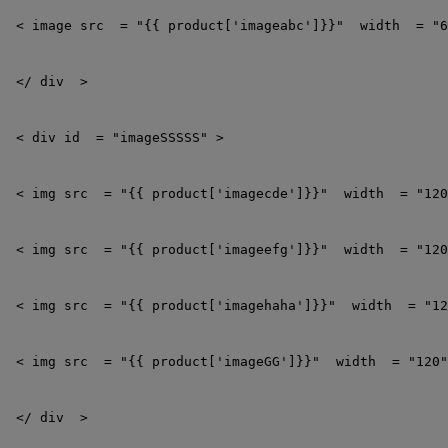
<
image
src
 =
"{{ product['imageabc']}}"
 width
 =
"6
</
div
 >
<
div
id
 =
"imageSSSSS"
>
<
img
src
 =
"{{ product['imagecde']}}"
 width
 =
"120
<
img
src 
 =
"{{ product['imageefg']}}"
 width
 =
"120
<
img
src
 =
"{{ product['imagehaha']}}"
 width
 =
"12
<
img
src
 =
"{{ product['imageGG']}}"
 width
 =
"120"
</
div
 >