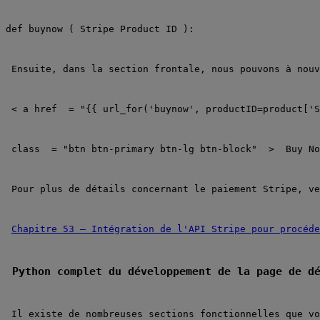
def
buynow
(
Stripe Product ID
):
Ensuite, dans la section frontale, nous pouvons à nouv
<
a
href
 =
"{{ url_for('buynow', productID=product['S
class
 =
"btn btn-primary btn-lg btn-block"
 >
 Buy No
Pour plus de détails concernant le paiement Stripe, ve
Chapitre 53 – Intégration de l'API Stripe pour procéde
Python complet du développement de la page de d
Il existe de nombreuses sections fonctionnelles que vo