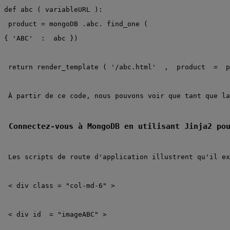
def
abc
(
variableURL
):
product
=
mongoDB
.abc.
find_one
(
{
'ABC'
 :
 abc
})
return
render_template
(
'/abc.html'
 ,
 product
 =
 p
À partir de ce code, nous pouvons voir que tant que la
Connectez-vous à MongoDB en utilisant Jinja2 po
Les scripts de route d'application illustrent qu'il ex
<
div
class
=
"col-md-6"
>
<
div
id
 =
"imageABC"
>