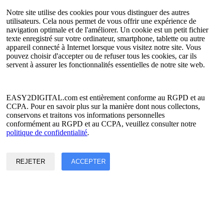
Testeur d'API
Notre site utilise des cookies pour vous distinguer des autres
Plan du site HTML
utilisateurs. Cela nous permet de vous offrir une expérience de
navigation optimale et de l'améliorer. Un cookie est un petit fichier
Langue
texte enregistré sur votre ordinateur, smartphone, tablette ou autre
appareil connecté à Internet lorsque vous visitez notre site. Vous
Anglais
pouvez choisir d'accepter ou de refuser tous les cookies, car ils
chinois simplifié
servent à assurer les fonctionnalités essentielles de notre site web.
chinois traditionnel
japonais
russe
Espagnol
EASY2DIGITAL.com est entièrement conforme au RGPD et au
Français
CCPA. Pour en savoir plus sur la manière dont nous collectons,
coréen
conservons et traitons vos informations personnelles
conformément au RGPD et au CCPA, veuillez consulter notre
Politique de confidentialité et de données
politique de confidentialité
.
Conditions d'utilisation
©2017 - 2026 Copyright et droits réservés par EASY2DIGITAL
REJETER
ACCEPTER