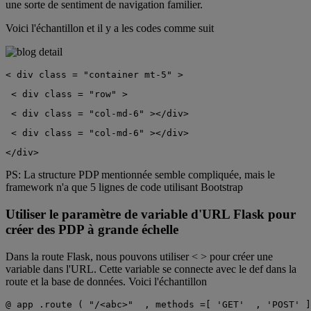
une sorte de sentiment de navigation familier.
Voici l'échantillon et il y a les codes comme suit
<
div
class
=
"container mt-5"
>
<
div
class
=
"row"
>
<
div
class
=
"col-md-6"
></div>
<
div
class
=
"col-md-6"
></div>
</div>
PS: La structure PDP mentionnée semble compliquée, mais le
framework n'a que 5 lignes de code utilisant Bootstrap
Utiliser le paramètre de variable d'URL Flask pour
créer des PDP à grande échelle
Dans la route Flask, nous pouvons utiliser < > pour créer une
variable dans l'URL. Cette variable se connecte avec le def dans la
route et la base de données. Voici l'échantillon
@
app
.route
(
"/<abc>"
 ,
methods
=[
'GET'
 ,
'POST'
]