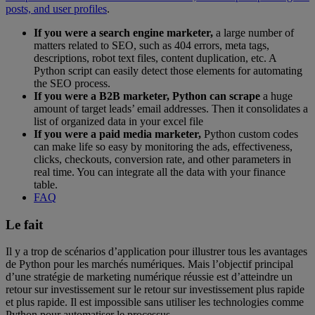
posts, and user profiles
.
If you were a search engine marketer,
a large number of
matters related to SEO, such as 404 errors, meta tags,
descriptions, robot text files, content duplication, etc. A
Python script can easily detect those elements for automating
the SEO process.
If
you were a B2B marketer, Python can scrape
a huge
amount of target leads’ email addresses. Then it consolidates a
list of organized data in your excel file
If you were a paid media marketer,
Python custom codes
can make life so easy by monitoring the ads, effectiveness,
clicks, checkouts, conversion rate, and other parameters in
real time. You can integrate all the data with your finance
table.
FAQ
Le fait
Il y a trop de scénarios d’application pour illustrer tous les avantages
de Python pour les marchés numériques. Mais l’objectif principal
d’une stratégie de marketing numérique réussie est d’atteindre un
retour sur investissement sur le retour sur investissement plus rapide
et plus rapide. Il est impossible sans utiliser les technologies comme
Python pour automatiser le processus.