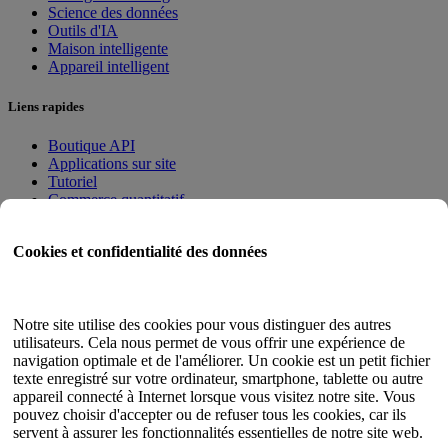
Science des données
Outils d'IA
Maison intelligente
Appareil intelligent
Liens rapides
Boutique API
Applications sur site
Tutoriel
Commerce quantitatif
Programme d'adhésion
Cookies et confidentialité des données
Guide de l'utilisateur
Documents
Testeur d'API
Notre site utilise des cookies pour vous distinguer des autres
Plan du site HTML
utilisateurs. Cela nous permet de vous offrir une expérience de
navigation optimale et de l'améliorer. Un cookie est un petit fichier
Langue
texte enregistré sur votre ordinateur, smartphone, tablette ou autre
appareil connecté à Internet lorsque vous visitez notre site. Vous
Anglais
pouvez choisir d'accepter ou de refuser tous les cookies, car ils
chinois simplifié
servent à assurer les fonctionnalités essentielles de notre site web.
chinois traditionnel