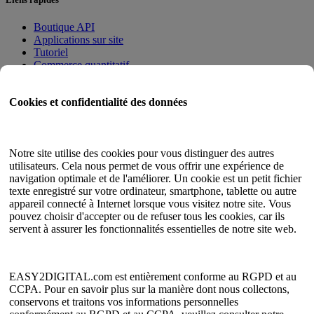
Boutique API
Applications sur site
Tutoriel
Commerce quantitatif
Programme d'adhésion
Cookies et confidentialité des données
Guide de l'utilisateur
Documents
Testeur d'API
Notre site utilise des cookies pour vous distinguer des autres
Plan du site HTML
utilisateurs. Cela nous permet de vous offrir une expérience de
navigation optimale et de l'améliorer. Un cookie est un petit fichier
Langue
texte enregistré sur votre ordinateur, smartphone, tablette ou autre
appareil connecté à Internet lorsque vous visitez notre site. Vous
Anglais
pouvez choisir d'accepter ou de refuser tous les cookies, car ils
chinois simplifié
servent à assurer les fonctionnalités essentielles de notre site web.
chinois traditionnel
japonais
russe
Espagnol
EASY2DIGITAL.com est entièrement conforme au RGPD et au
Français
CCPA. Pour en savoir plus sur la manière dont nous collectons,
coréen
conservons et traitons vos informations personnelles