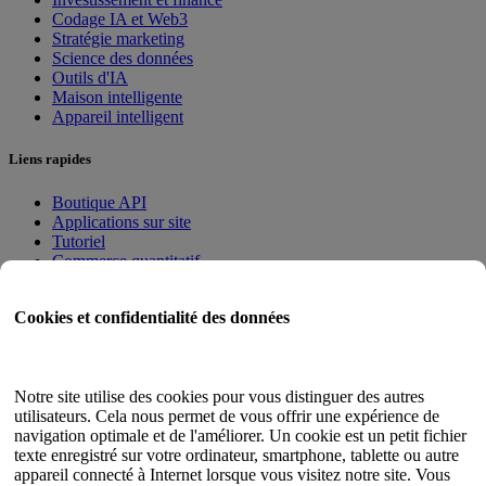
Codage IA et Web3
Stratégie marketing
Science des données
Outils d'IA
Maison intelligente
Appareil intelligent
Liens rapides
Boutique API
Applications sur site
Tutoriel
Commerce quantitatif
Programme d'adhésion
Cookies et confidentialité des données
Guide de l'utilisateur
Documents
Testeur d'API
Notre site utilise des cookies pour vous distinguer des autres
Plan du site HTML
utilisateurs. Cela nous permet de vous offrir une expérience de
navigation optimale et de l'améliorer. Un cookie est un petit fichier
Langue
texte enregistré sur votre ordinateur, smartphone, tablette ou autre
appareil connecté à Internet lorsque vous visitez notre site. Vous