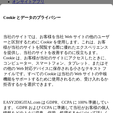
オンサイトアプリ
チュートリアル
クオンツトレード
Cookie とデータのプライバシー
会員プログラム
ユーザーガイド
当社のサイトでは、お客様を当社 Web サイトの他のユーザ
ドキュメント
ーと区別するために Cookie を使用します。これは、お客
APIテスター
様が当社のサイトを閲覧する際に優れたエクスペリエンス
HTMLサイトマップ
を提供し、当社のサイトを改善するのに役立ちます。
Cookie は、お客様が当社のサイトにアクセスしたときに、
言語
コンピューター、スマートフォン、タブレット、またはそ
の他の Web 対応デバイスに保存される小さなテキスト フ
英語
ァイルです。すべての Cookie は当社の Web サイトの中核
簡体字中国語
機能をサポートするために使用されるため、受け入れるか
繁体字中国語
拒否するかを選択できます。
日本語
ロシア
スペイン語
フランス語
EASY2DIGITAL.com は GDPR、CCPA に 100% 準拠してい
韓国語
ます。 GDPR および CCPA に準拠して当社がお客様の個人
情報をどのように収集、保管、処理するかについて詳しく