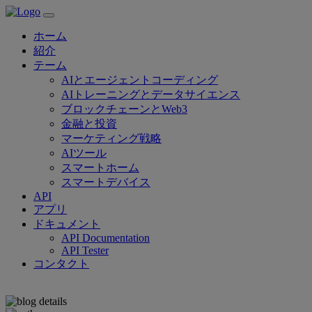
ホーム
紹介
テーム
AIとエージェントコーディング
AIトレーニングとデータサイエンス
ブロックチェーンとWeb3
金融と投資
マーケティング戦略
AIツール
スマートホーム
スマートデバイス
API
アプリ
ドキュメント
API Documentation
API Tester
コンタクト