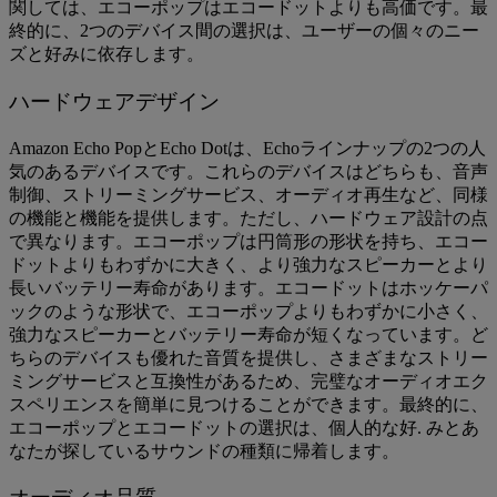
関しては、エコーポップはエコードットよりも高価です。最
終的に、2つのデバイス間の選択は、ユーザーの個々のニー
ズと好みに依存します。
ハードウェアデザイン
Amazon Echo PopとEcho Dotは、Echoラインナップの2つの人
気のあるデバイスです。これらのデバイスはどちらも、音声
制御、ストリーミングサービス、オーディオ再生など、同様
の機能と機能を提供します。ただし、ハードウェア設計の点
で異なります。エコーポップは円筒形の形状を持ち、エコー
ドットよりもわずかに大きく、より強力なスピーカーとより
長いバッテリー寿命があります。エコードットはホッケーパ
ックのような形状で、エコーポップよりもわずかに小さく、
強力なスピーカーとバッテリー寿命が短くなっています。ど
ちらのデバイスも優れた音質を提供し、さまざまなストリー
ミングサービスと互換性があるため、完璧なオーディオエク
スペリエンスを簡単に見つけることができます。最終的に、
エコーポップとエコードットの選択は、個人的な好. みとあ
なたが探しているサウンドの種類に帰着します。