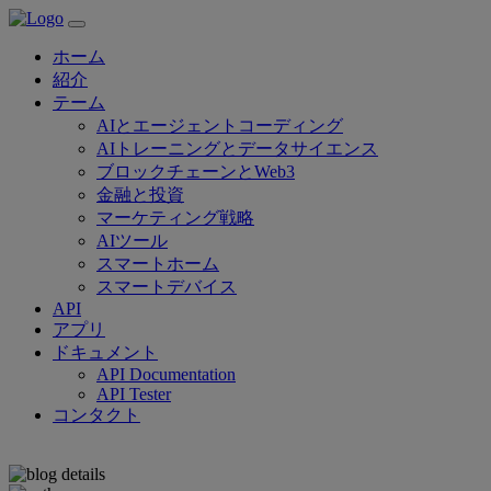
ホーム
紹介
テーム
AIとエージェントコーディング
AIトレーニングとデータサイエンス
ブロックチェーンとWeb3
金融と投資
マーケティング戦略
AIツール
スマートホーム
スマートデバイス
API
アプリ
ドキュメント
API Documentation
API Tester
コンタクト