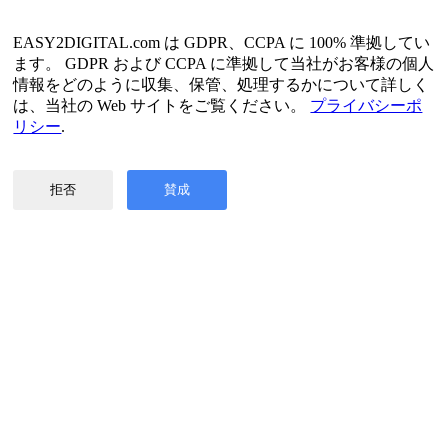
スペイン語
フランス語
EASY2DIGITAL.com は GDPR、CCPA に 100% 準拠してい
韓国語
ます。 GDPR および CCPA に準拠して当社がお客様の個人
情報をどのように収集、保管、処理するかについて詳しく
プライバシーとデータポリシー
は、当社の Web サイトをご覧ください。
プライバシーポ
利用規約
リシー
.
©2017年-2026年 Copyright(著作権)EASY2DIGITAL 無断転載
禁止
拒否
賛成