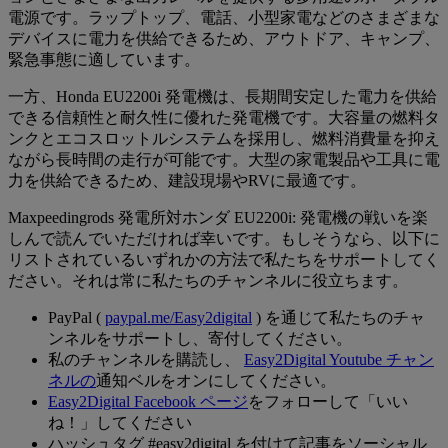
電源です。ラップトップ、電話、小型家電などのさまざまな
デバイスに電力を供給できるため、アウトドア、キャンプ、
緊急事態に適しています。
一方、Honda EU2200i 発電機は、長期間安定した電力を供給
できる信頼性と耐久性に優れた発電機です。大容量の燃料タ
ンクとエコスロットルシステムを採用し、燃料消費量を抑え
ながら長時間の走行が可能です。大型の家電製品や工具に電
力を供給できるため、建設現場やRVに最適です。
Maxpeedingrods 発電所対ホンダ EU2200i: 発電機の戦いを楽
しんで読んでいただければ幸いです。もしそうなら、以下に
リストされているいずれかの方法で私たちをサポートしてく
ださい。それは常に私たちのチャンネルに役立ちます。
PayPal (
paypal.me/Easy2digital
) を通じて私たちのチャ
ンネルをサポートし、寄付してください。
私のチャンネルを購読し、
Easy2Digital Youtube チャン
ネルの
通知ベルをオンにしてください。
Easy2Digital Facebook ページ
をフォローして「いい
ね！」してください
ハッシュタグ #easy2digital を付けて記事をソーシャル