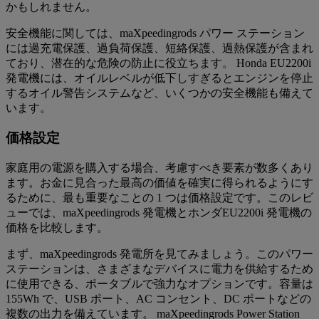
かもしれません。
安全機能に関しては、maXpeedingrods パワー ステーション
には過充電保護、過負荷保護、短絡保護、過熱保護が含まれ
ており、潜在的な危険の防止に役立ちます。 Honda EU2200i
発電機には、オイルレベルが低下しすぎるとエンジンを停止
するオイル警告システムなど、いくつかの安全機能も備えて
います。
価格設定
家庭用の電源を購入する場合、考慮すべき要素が数多くあり
ます。お金に見合った最高の価値を確実に得られるようにす
るために、最も重要なことの 1 つは価格設定です。このレビ
ューでは、maXpeedingrods 発電機とホンダEU2200i 発電機の
価格を比較します。
まず、maXpeedingrods 発電所を見てみましょう。このパワー
ステーションは、さまざまなデバイスに電力を供給するため
に使用できる、ポータブルで強力なオプションです。容量は
155Wh で、USB ポート、AC コンセント、DC ポートなどの
複数の出力を備えています。 maXpeedingrods Power Station