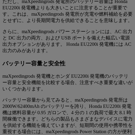
ただし、maXpeedingrods 発電所のバッテリー容量は Honda
EU2200i 発電機よりも大きいことに注意することが重要で
す。これは、maXpeedingrods 発電所が充電や燃料補給を必要
とせずに、より長期間電力を供給できることを意味します。
さらに、maXpeedingrods パワー ステーションには、AC 出力
と DC 出力の両方、および USB ポートを備えた幅広い電源
出力オプションがあります。 Honda EU2200i 発電機には AC
出力のみがあります。
バッテリー容量と安全性
maXpeedingrods 発電機とホンダ EU2200i 発電機のバッテリ
ー容量と安全機能を比較する場合、注意すべき重要な違いが
いくつかあります。
バッテリー容量から見てみると、maXpeedingrods 発電所は
2000W/62400mAh のバッテリーを誇り、Honda EU2200i 発電
機は燃料容量が 0.95 ガロンで、4 分の 1 の負荷で最大 8.1 時
間稼働できます。どちらの製品もさまざまなデバイスに電力
を供給する機能を備えていますが、短期間の使用や携帯性を
重視する場合には、maXpeedingrods Power Station の方が便利