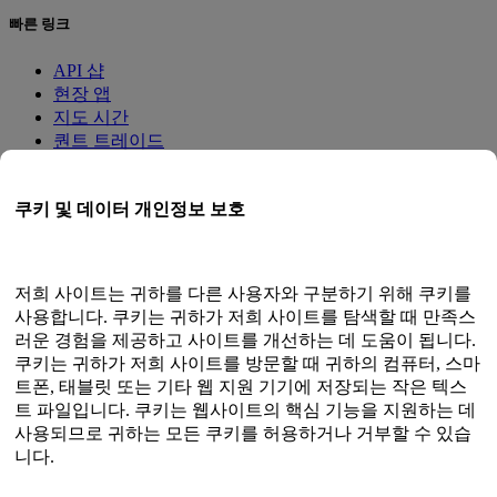
빠른 링크
API 샵
현장 앱
지도 시간
퀀트 트레이드
멤버십 프로그램
쿠키 및 데이터 개인정보 보호
사용자 가이드
문서
API 테스터
저희 사이트는 귀하를 다른 사용자와 구분하기 위해 쿠키를
HTML 사이트맵
사용합니다. 쿠키는 귀하가 저희 사이트를 탐색할 때 만족스
러운 경험을 제공하고 사이트를 개선하는 데 도움이 됩니다.
언어
쿠키는 귀하가 저희 사이트를 방문할 때 귀하의 컴퓨터, 스마
트폰, 태블릿 또는 기타 웹 지원 기기에 저장되는 작은 텍스
영어
트 파일입니다. 쿠키는 웹사이트의 핵심 기능을 지원하는 데
간체 중국어
사용되므로 귀하는 모든 쿠키를 허용하거나 거부할 수 있습
중국어 번체
니다.
일본어
러시아인