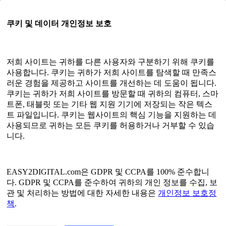
멤버십 프로그램
쿠키 및 데이터 개인정보 보호
사용자 가이드
문서
API 테스터
저희 사이트는 귀하를 다른 사용자와 구분하기 위해 쿠키를
HTML 사이트맵
사용합니다. 쿠키는 귀하가 저희 사이트를 탐색할 때 만족스
러운 경험을 제공하고 사이트를 개선하는 데 도움이 됩니다.
언어
쿠키는 귀하가 저희 사이트를 방문할 때 귀하의 컴퓨터, 스마
트폰, 태블릿 또는 기타 웹 지원 기기에 저장되는 작은 텍스
영어
트 파일입니다. 쿠키는 웹사이트의 핵심 기능을 지원하는 데
간체 중국어
사용되므로 귀하는 모든 쿠키를 허용하거나 거부할 수 있습
중국어 번체
니다.
일본어
러시아인
스페인 사람
프랑스 국민
EASY2DIGITAL.com은 GDPR 및 CCPA를 100% 준수합니
한국인
다. GDPR 및 CCPA를 준수하여 귀하의 개인 정보를 수집, 보
관 및 처리하는 방법에 대한 자세한 내용은
개인정보 보호정
개인정보 보호정책
책
.
서비스 약관