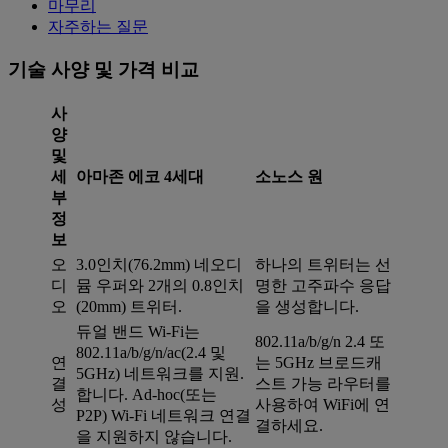
마무리
자주하는 질문
기술 사양 및 가격 비교
사
양
및
세
아마존 에코 4세대
소노스 원
부
정
보
오
3.0인치(76.2mm) 네오디
하나의 트위터는 선
디
뮴 우퍼와 2개의 0.8인치
명한 고주파수 응답
오
(20mm) 트위터.
을 생성합니다.
듀얼 밴드 Wi-Fi는
802.11a/b/g/n 2.4 또
802.11a/b/g/n/ac(2.4 및
연
는 5GHz 브로드캐
5GHz) 네트워크를 지원.
결
스트 가능 라우터를
합니다. Ad-hoc(또는
성
사용하여 WiFi에 연
P2P) Wi-Fi 네트워크 연결
결하세요.
을 지원하지 않습니다.