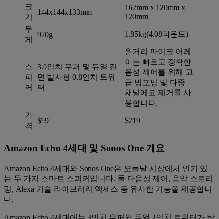
크
162mm x 120mm x
144x144x133mm
120mm
기
무
1.85kg(4.08파운드)
970g
게
원거리 마이크 어레
이는 빠르고 정확한
스
3.0인치 우퍼 및 듀얼 전
음성 제어를 위해 고
피
면 발사형 0.8인치 트위
급 빔포밍 및 다중
커
터
채널에코 제거를 사
용합니다.
가
$99
$219
격
Amazon Echo 4세대 및 Sonos One 개요
Amazon Echo 4세대와 Sonos One은 오늘날 시장에서 인기 있
는 두 가지 스마트 스피커입니다. 둘 다음성 제어, 음악 스트리
밍, Alexa 기술 라이브러리 액세스 등 유사한 기능을 제공합니
다.
Amazon Echo 4세대에는 3인치 우퍼와 듀얼 2인치 트위터가 탑