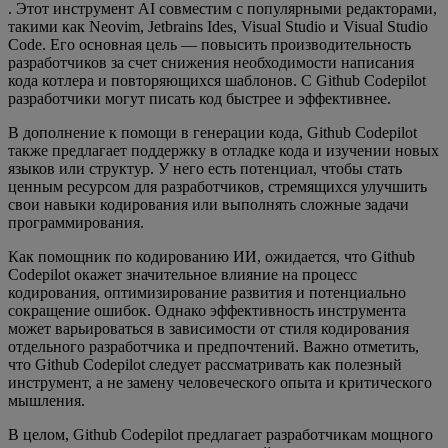
. Этот инструмент AI совместим с популярными редакторами,
такими как Neovim, Jetbrains Ides, Visual Studio и Visual Studio
Code. Его основная цель — повысить производительность
разработчиков за счет снижения необходимости написания
кода котлера и повторяющихся шаблонов. С Github Codepilot
разработчики могут писать код быстрее и эффективнее.
В дополнение к помощи в генерации кода, Github Codepilot
также предлагает поддержку в отладке кода и изучении новых
языков или структур. У него есть потенциал, чтобы стать
ценным ресурсом для разработчиков, стремящихся улучшить
свои навыки кодирования или выполнять сложные задачи
программирования.
Как помощник по кодированию ИИ, ожидается, что Github
Codepilot окажет значительное влияние на процесс
кодирования, оптимизирование развития и потенциально
сокращение ошибок. Однако эффективность инструмента
может варьироваться в зависимости от стиля кодирования
отдельного разработчика и предпочтений. Важно отметить,
что Github Codepilot следует рассматривать как полезный
инструмент, а не замену человеческого опыта и критического
мышления.
В целом, Github Codepilot предлагает разработчикам мощного