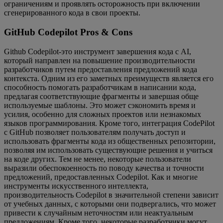
ограничениям и проявлять осторожность при включении
сгенерированного кода в свои проекты.
GitHub Codepilot Pros & Cons
Github Codepilot-это инструмент завершения кода с AI,
который направлен на повышение производительности
разработчиков путем предоставления предложений кода
контекста. Одним из его заметных преимуществ является его
способность помогать разработчикам в написании кода,
предлагая соответствующие фрагменты и завершая обще
используемые шаблоны. Это может сэкономить время и
усилия, особенно для сложных проектов или незнакомых
языков программирования. Кроме того, интеграция CodePilot
с GitHub позволяет пользователям получать доступ и
использовать фрагменты кода из общественных репозитории,
позволяя им использовать существующие решения и учиться
на коде других. Тем не менее, некоторые пользователи
выразили обеспокоенность по поводу качества и точности
предложений, предоставленных Codepilot. Как и многие
инструменты искусственного интеллекта,
производительность Codepilot в значительной степени зависит
от учебных данных, с которыми они подвергались, что может
привести к случайным неточностям или неактуальным
предложениям. Кроме того, некоторые разработчики могут