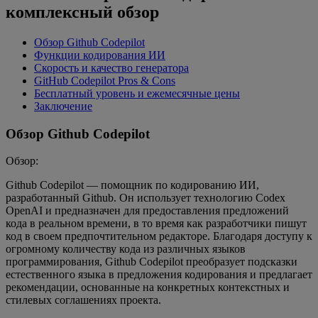
комплексный обзор
Обзор Github Codepilot
Функции кодирования ИИ
Скорость и качество генератора
GitHub Codepilot Pros & Cons
Бесплатный уровень и ежемесячные цены
Заключение
Обзор Github Codepilot
Обзор:
Github Codepilot — помощник по кодированию ИИ,
разработанный Github. Он использует технологию Codex
OpenAI и предназначен для предоставления предложений
кода в реальном времени, в то время как разработчики пишут
код в своем предпочтительном редакторе. Благодаря доступу к
огромному количеству кода из различных языков
программирования, Github Codepilot преобразует подсказки
естественного языка в предложения кодирования и предлагает
рекомендации, основанные на конкретных контекстных и
стилевых соглашениях проекта.