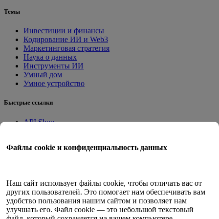
Темы
Инвестиции и финансы
Кодирование ИИ и Web3
Маркетинговая стратегия
Наука о данных
Инструменты ИИ
Умный дом
Умное устройство
Быстрые ссылки
API Shop
Приложения на месте
Учебное пособие
Файлы cookie и конфиденциальность данных
Квант Трейд
Программа членства
Руководство пользователя
Наш сайт использует файлы cookie, чтобы отличать вас от
других пользователей. Это помогает нам обеспечивать вам
Документы
удобство пользования нашим сайтом и позволяет нам
API-тестер
улучшать его. Файл cookie — это небольшой текстовый
HTML-карта сайта
файл, который сохраняется на вашем компьютере,