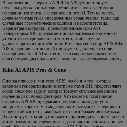
В заключение, генератор API Riku AIS демонстрирует
похвальную скорость и удовлетворительное качество при
генерации контента, сгенерированного AI. Тем не менее,
должны учитываться определенные ограничения, такие как
случайные грамматические ошибки и несоответствия.
Параметры настройки, предоставленные Riku API
-генератором API, предлагают пользователям возможность
уточнить сгенерированный контент, чтобы лучше
удовлетворить их потребности. В целом, генератор APIS Riku
AIS предоставляет ценный инструмент для тех, кто ищет
сгенерированный AI контент, с его скоростью и качеством,
способствующим положительному пользовательскому опыту.
Riku AI APIS Pros & Cons
Оценка плюсов и минусов APIS, особенно тех, которые
связаны с генеративными инструментами ИИ, представляют
собой сложную задачу, которая требует сбалансированного
изучения различных факторов. Что касается позитивной
стороны, API API предлагают разработчикам доступ к
мощным алгоритмам и моделям, которые могут генерировать
творческий контент, такой как текст, изображения и музыка.
Эти инструменты могут повысить производительность за счет
автоматизации определенных задач и вдохновения для новых
идей. Кроме того, генеративные API AIS могут быть легко