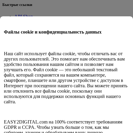
Быстрые ссылки
API Shop
Приложения на месте
Учебное пособие
Файлы cookie и конфиденциальность данных
Квант Трейд
Программа членства
Руководство пользователя
Наш сайт использует файлы cookie, чтобы отличать вас от
других пользователей. Это помогает нам обеспечивать вам
Документы
удобство пользования нашим сайтом и позволяет нам
API-тестер
улучшать его. Файл cookie — это небольшой текстовый
HTML-карта сайта
файл, который сохраняется на вашем компьютере,
смартфоне, планшете или другом устройстве с доступом в
Язык
Интернет при посещении нашего сайта. Вы можете принять
или отклонить все файлы cookie, поскольку они
Английский
используются для поддержки основных функций нашего
упрощенный китайский
сайта.
Традиционный китайский
японский
Русский
испанский
EASY2DIGITAL.com на 100% соответствует требованиям
Французский
GDPR и CCPA. Чтобы узнать больше о том, как мы
корейский
собираем, храним и обрабатываем вашу личную