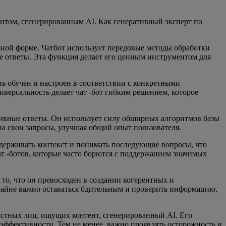
ентом, сгенерированным AI. Как генеративный эксперт по
орной форме. Чатбот использует передовые методы обработки
ие ответы. Эта функция делает его ценным инструментом для
ь обучен и настроен в соответствии с конкретными
иверсальность делает чат -бот гибким решением, которое
ативные ответы. Он использует силу обширных алгоритмов базы
на свои запросы, улучшая общий опыт пользователя.
ддерживать контекст и понимать последующие вопросы, что
т -ботов, которые часто борются с поддержанием значимых
 то, что он превосходен в создании когерентных и
райне важно оставаться бдительным и проверить информацию,
частных лиц, ищущих контент, сгенерированный AI. Его
эффективности. Тем не менее, важно проявлять осторожность и