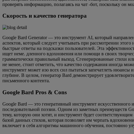
проверять информацию, полагаясь на чат -бот, поскольку он м
Скорость и качество генератора
Google Bard Generator — это инструмент AI, который направле
аспектов, который следует учитывать при рассмотрении этого и
быстрые ответы на подсказки пользователей. Эта эффективност
ищет неме. дленного вдохновения или помощи в своих творческ
грамматически правильный выход. Сгенерированные стихи или
не менее, стоит отметить, что качество содержания иногда мо
инструмент может изо всех сил пытаться запечатлеть нюансы и
глубине. В целом, генератор Bard демонстрирует удовлетворит
письменного контента.
Google Bard Pros & Cons
Google Bard — это генеративный инструмент искусственного ин
последовательной поэзии. Одним из заметных преимуществ Goog
тему, которую они хотят, и инструмент будет соответствующим
базой данных стихов, которая позволяет им черпать вдохнове
включает в себя алгоритмы машинного обучения, постоянно ул