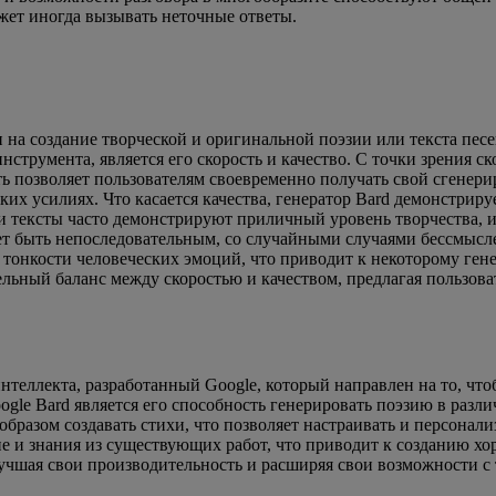
ожет иногда вызывать неточные ответы.
н на создание творческой и оригинальной поэзии или текста пес
нструмента, является его скорость и качество. С точки зрения 
ь позволяет пользователям своевременно получать свой сгенери
их усилиях. Что касается качества, генератор Bard демонстрир
 тексты часто демонстрируют приличный уровень творчества, и
жет быть непоследовательным, со случайными случаями бессмысл
 тонкости человеческих эмоций, что приводит к некоторому гене
ельный баланс между скоростью и качеством, предлагая пользов
теллекта, разработанный Google, который направлен на то, что
le Bard является его способность генерировать поэзию в разли
 образом создавать стихи, что позволяет настраивать и персона
ние и знания из существующих работ, что приводит к созданию 
учшая свои производительность и расширяя свои возможности с