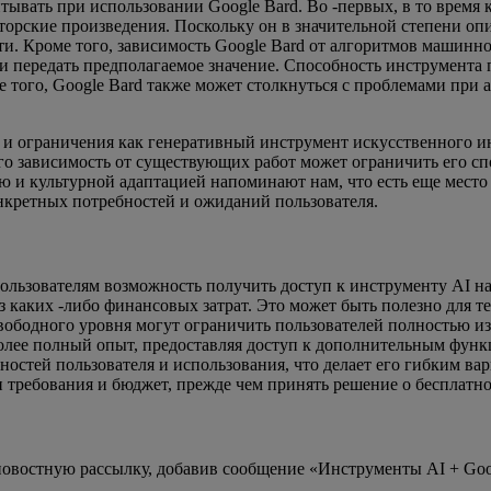
итывать при использовании Google Bard. Во -первых, в то время 
орские произведения. Поскольку он в значительной степени опи
. Кроме того, зависимость Google Bard от алгоритмов машинног
нии передать предполагаемое значение. Способность инструмент
ме того, Google Bard также может столкнуться с проблемами при
к и ограничения как генеративный инструмент искусственного ин
го зависимость от существующих работ может ограничить его с
ю и культурной адаптацией напоминают нам, что есть еще место
онкретных потребностей и ожиданий пользователя.
ользователям возможность получить доступ к инструменту AI на
каких -либо финансовых затрат. Это может быть полезно для те
свободного уровня могут ограничить пользователей полностью и
олее полный опыт, предоставляя доступ к дополнительным функ
остей пользователя и использования, что делает его гибким вар
 требования и бюджет, прежде чем принять решение о бесплатно
 новостную рассылку, добавив сообщение «Инструменты AI + Go