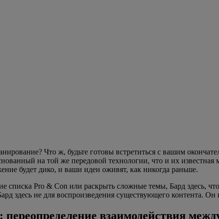
ланирование? Что ж, будьте готовы встретиться с вашим оконча
снованный на той же передовой технологии, что и их известная 
ение будет дико, и ваши идеи оживят, как никогда раньше.
 списка Pro & Con или раскрыть сложные темы, Бард здесь, что
ард здесь не для воспроизведения существующего контента. Он 
bot: переопределение взаимодействия меж