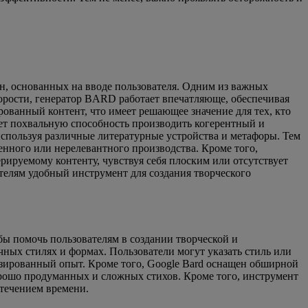
ен, основанных на вводе пользователя. Одним из важных
скорости, генератор BARD работает впечатляюще, обеспечивая
рованный контент, что имеет решающее значение для тех, кто
ует похвальную способность производить когерентный и
спользуя различные литературные устройства и метафоры. Тем
енного или нерелевантного производства. Кроме того,
рируемому контенту, чувствуя себя плоским или отсутствует
ателям удобный инструмент для создания творческого
бы помочь пользователям в создании творческой и
чных стилях и формах. Пользователи могут указать стиль или
лизированный опыт. Кроме того, Google Bard оснащен обширной
хорошо продуманных и сложных стихов. Кроме того, инструмент
 течением времени.