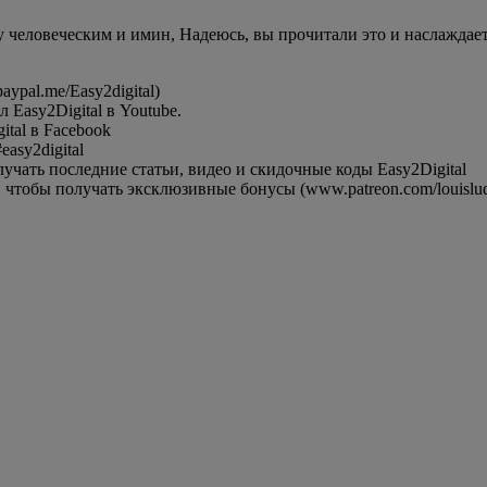
у человеческим и имин, Надеюсь, вы прочитали это и наслаждает
ypal.me/Easy2digital)
Easy2Digital в Youtube.
tal в Facebook
asy2digital
чать последние статьи, видео и скидочные коды Easy2Digital
 чтобы получать эксклюзивные бонусы (www.patreon.com/louisludi