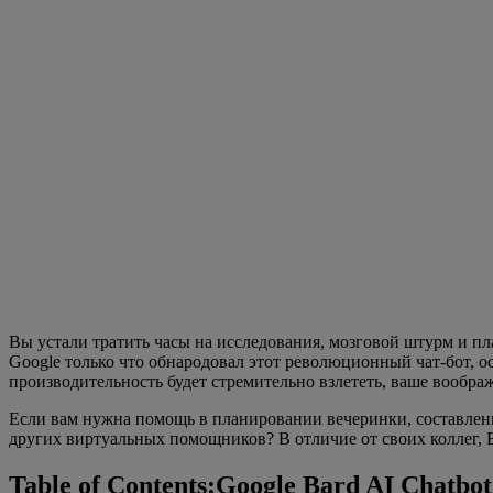
Вы устали тратить часы на исследования, мозговой штурм и п
Google только что обнародовал этот революционный чат-бот, о
производительность будет стремительно взлететь, ваше воображ
Если вам нужна помощь в планировании вечеринки, составление
других виртуальных помощников? В отличие от своих коллег, Б
Table of Contents:Google Bard AI Chat