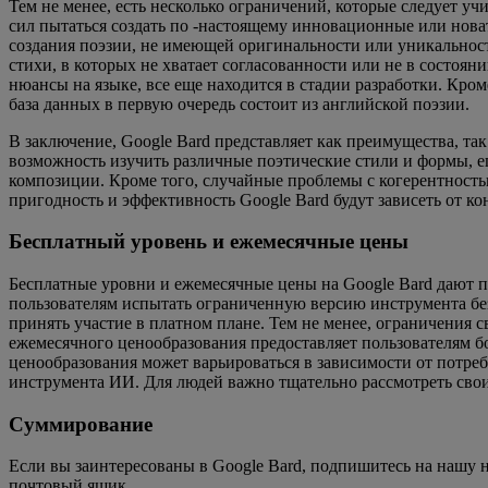
Тем не менее, есть несколько ограничений, которые следует уч
сил пытаться создать по -настоящему инновационные или новат
создания поэзии, не имеющей оригинальности или уникальности
стихи, в которых не хватает согласованности или не в состоя
нюансы на языке, все еще находится в стадии разработки. Кро
база данных в первую очередь состоит из английской поэзии.
В заключение, Google Bard представляет как преимущества, та
возможность изучить различные поэтические стили и формы, е
композиции. Кроме того, случайные проблемы с когерентность
пригодность и эффективность Google Bard будут зависеть от к
Бесплатный уровень и ежемесячные цены
Бесплатные уровни и ежемесячные цены на Google Bard дают п
пользователям испытать ограниченную версию инструмента без 
принять участие в платном плане. Тем не менее, ограничения 
ежемесячного ценообразования предоставляет пользователям б
ценообразования может варьироваться в зависимости от потребн
инструмента ИИ. Для людей важно тщательно рассмотреть свои
Суммирование
Если вы заинтересованы в Google Bard, подпишитесь на нашу
почтовый ящик.