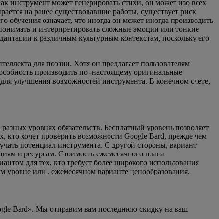
как инструмент может генерировать стихи, он может изо всех
рается на ранее существовавшие работы, существует риск
о обучения означает, что иногда он может иногда производить
а понимать и интерпретировать сложные эмоции или тонкие
 адаптации к различным культурным контекстам, поскольку его
теллекта для поэзии. Хотя он предлагает пользователям
пособность производить по -настоящему оригинальные
 для улучшения возможностей инструмента. В конечном счете,
 разных уровнях обязательств. Бесплатный уровень позволяет
х, кто хочет проверить возможности Google Bard, прежде чем
зучать потенциал инструмента. С другой стороны, вариант
циям и ресурсам. Стоимость ежемесячного плана
иантом для тех, кто требует более широкого использования
м уровне или . ежемесячном варианте ценообразования.
ogle Bard». Мы отправим вам последнюю скидку на ваш