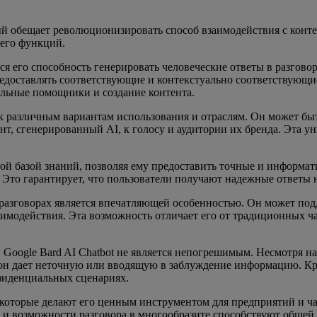
ый обещает революционизировать способ взаимодействия с конт
 его функций.
тся его способность генерировать человеческие ответы в разгов
предоставлять соответствующие и контекстуально соответствующ
альные помощники и создание контента.
к различным вариантам использования и отраслям. Он может быт
т, сгенерированный AI, к голосу и аудитории их бренда. Эта ун
рной базой знаний, позволяя ему предоставить точные и информ
 Это гарантирует, что пользователи получают надежные ответы 
х разговорах является впечатляющей особенностью. Он может по
аимодействия. Эта возможность отличает его от традиционных ча
, Google Bard AI Chatbot не является непогрешимым. Несмотря на
а он дает неточную или вводящую в заблуждение информацию. К
фиденциальных сценариях.
й, которые делают его ценным инструментом для предприятий и 
й и возможности разговора в многообразите способствуют общей 