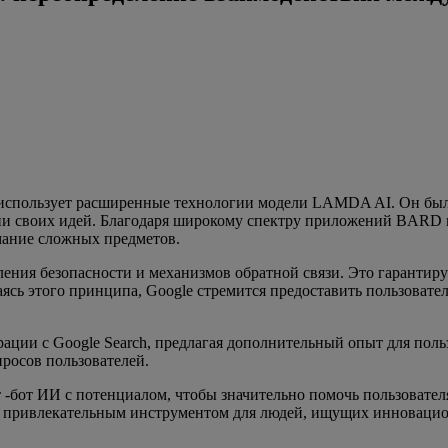
й использует расширенные технологии модели LAMDA AI. Он был
ции своих идей. Благодаря широкому спектру приложений BARD м
мание сложных предметов.
ния безопасности и механизмов обратной связи. Это гарантируе
сь этого принципа, Google стремится предоставить пользовате
ации с Google Search, предлагая дополнительный опыт для поль
росов пользователей.
-бот ИИ с потенциалом, чтобы значительно помочь пользователя
его привлекательным инструментом для людей, ищущих инноваци