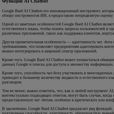
Функции AI Chatbot
Google Bard AI Chatbot-это инновационный инструмент, котор
обзору инструментов ИИ, я предоставлю непредвзятую оценку
Одной из заметных особенностей Google Bard AI Chatbot являе
естественного языка, чтобы понять запросы пользователей и 
различных приложений, таких как поддержка клиентов, вирту
Другая примечательная особенность — адаптивность чат -бота 
требованиями, что позволяет предприятиям адаптировать контен
можно интегрировать в широкий спектр приложений.
Кроме того, Google Bard AI Chatbot может похвастаться обши
данных Google и поиска для доступа к множеству информации.
Кроме того, способность чат-бота участвовать в многократны
приводит к большему количеству жидкости и естественного вз
разговоров.
Тем не менее, важно отметить, что, как и любой инструмент AI
контекстуально подходящих ответов, могут быть случаи, когд
предоставленную чат -ботом, особенно в критических или кон
В заключение, Google Bard AI Chatbot предлагает ряд функци
разговорные способности, адаптивность, обширная база знани