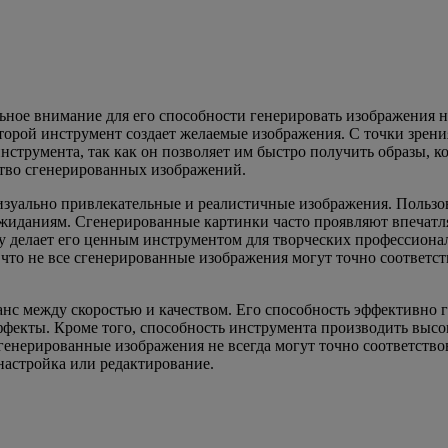
льное внимание для его способности генерировать изображения н
торой инструмент создает желаемые изображения. С точки зрения 
нструмента, так как он позволяет им быстро получить образы, к
ество сгенерированных изображений.
ет визуально привлекательные и реалистичные изображения. Поль
ожиданиям. Сгенерированные картинки часто проявляют впечат
ory делает его ценным инструментом для творческих профессиона
, что не все сгенерированные изображения могут точно соответс
ланс между скоростью и качеством. Его способность эффективно 
ффекты. Кроме того, способность инструмента производить выс
 сгенерированные изображения не всегда могут точно соответств
настройка или редактирование.