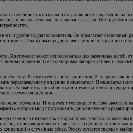
обность генерировать визуально потрясающие изображения на ос
сложные и очаровательные визуальные эффекты. Инструмент пред
потребностям.
ивного и удобного для пользователя. Он предлагает бесшовный 
инструмент. Платформа предоставляет четкие инструкции и подс
льности. Инструмент может использоваться для различных целей,
я личных проектов. С его обширным набором стилей и тем Picto
интеллекта, Pictory имеет свои ограничения. В то время как он
овать первоначальному видению пользователя. Пользователи мог
татов. Кроме того, способность инструмента точно интерпрети
предполагаемую концепцию.
чатляющие результаты. Инструмент генерирует высококачественн
ефакты, которые могут потребовать дополнительного редактиров
искусственного интеллекта, который предлагает пользователям 
тляющая производительность делают его ценным активом как для
х концепций и случайных сбоев, Pictory остается твердым выбор