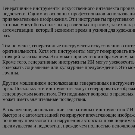
Генеративные инструменты искусственного интеллекта произве
недостатки. Одним из основных профессионалов использовани
привлекательные изображения. Эти инструменты преуспевают 
которые могут быть полезны в различных отраслях, таких как 
автоматизации, который экономит время и усилия для художник
раз.
Тем не менее, генеративные инструменты искусственного интел
оригинальности. Хотя эти инструменты могут генерировать вп
стоящий за созданием. Это может привести к изображениям, к
Кроме того, генеративные инструменты ИИ могут увековечить
содержать социальные или культурные предубеждения. Это м
группы.
Другим мошенником использования генеративных инструменто
прав. Поскольку эти инструменты могут генерировать изображ
генерируемым контентом. Это поднимает вопросы о правовых и
может иметь значительные последствия.
В заключение, использование генеративных инструментов ИИ в
быстро и с автоматизацией генерируют впечатляющие изображе
по поводу предвзятости и нарушения авторских прав поднимаю
преимущества и недостатки, прежде чем полностью использов