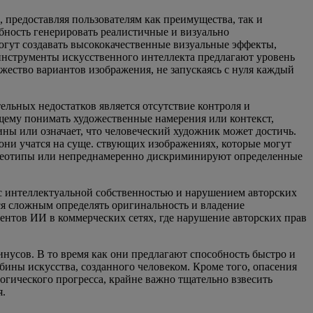
предоставляя пользователям как преимущества, так и
бность генерировать реалистичные и визуально
огут создавать высококачественные визуальные эффекты,
 инструменты искусственного интеллекта предлагают уровень
жество вариантов изображения, не запускаясь с нуля каждый
ельных недостатков является отсутствие контроля и
ящему понимать художественные намерения или контекст,
ны или означает, что человеческий художник может достичь.
ни учатся на суще. ствующих изображениях, которые могут
тереотипы или непреднамеренно дискриминируют определенные
с интеллектуальной собственностью и нарушением авторских
ся сложным определять оригинальность и владение
нтов ИИ в коммерческих сетях, где нарушение авторских прав
нусов. В то время как они предлагают способность быстро и
ины искусства, созданного человеком. Кроме того, опасения
огического прогресса, крайне важно тщательно взвесить
я.