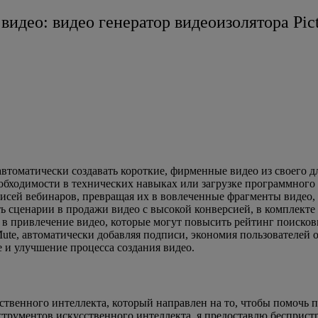
видео: видео генератор видеоизолятора Pic
 автоматически создавать короткие, фирменные видео из своего д
одимости в технических навыках или загрузке программного обесп
писей вебинаров, превращая их в вовлеченные фрагменты видео,
 сценарии в продажи видео с высокой конверсией, в комплекте с
 в привлечение видео, которые могут повысить рейтинг поисковы
ute, автоматически добавляя подписи, экономия пользователей от 
 и улучшение процесса создания видео.
твенного интеллекта, который направлен на то, чтобы помочь 
трументов искусственного интеллекта, я предоставлю беспристр