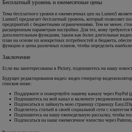
Бесплатный уровень и ежемесячные цены
Тема бесплатного уровня и ежемесячных цен на Lumen5 являет
Lumen5 предлагает бесплатный уровень, который позволяет по
предприятий с бюджетными ограничениями. Тем не менее, стоит
расширенным параметрам настройки. Для тех, кому требуются
дополнительным функциям, таким как более длительные видео,
план на основе их конкретных потребностей и бюджета, обесп
функции и цены различных планов, чтобы определить наиболе
Заключение
Если вы заинтересованы в Pictory, подпишитесь на нашу ново
Будущее редактирования видео: видео генератор видеоизолятора
списков ниже.
Поддержите и пожертвуйте нашему каналу через PayPal (pa
Подпишитесь на мой канал и включите уведомления канал 
Подписаться и лайкнуть мою страницу страницу Easy2Digi
Поделитесь статьей в своей социальной сети с хэштегом #e
Подпишитесь на нашу еженедельную рассылку, чтобы полу
Подписаться на наше ежемесячное членство через Patreon,