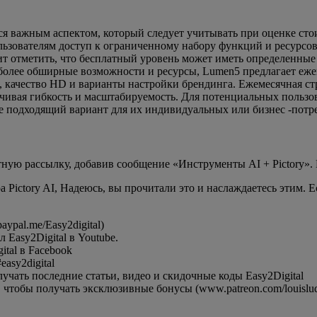
ся важным аспектом, который следует учитывать при оценке сто
льзователям доступ к ограниченному набору функций и ресурсов
 отметить, что бесплатный уровень может иметь определенные о
 более обширные возможности и ресурсы, Lumen5 предлагает еж
 качество HD и варианты настройки брендинга. Ежемесячная ст
ечивая гибкость и масштабируемость. Для потенциальных пользо
е подходящий вариант для их индивидуальных или бизнес -потр
стную рассылку, добавив сообщение «Инструменты AI + Pictory
 Pictory AI, Надеюсь, вы прочитали это и наслаждаетесь этим. 
ypal.me/Easy2digital)
Easy2Digital в Youtube.
tal в Facebook
asy2digital
чать последние статьи, видео и скидочные коды Easy2Digital
 чтобы получать эксклюзивные бонусы (www.patreon.com/louisludi