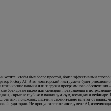
Вы хотите, чтобы был более простой, более эффективный способ 
ратор Pictory AI! Этот новаторский инструмент будет революцио
 технические навыки или загрузки программного обеспечения — 
ие брендовые видео или сценарии превращения в потрясающие виде
родки», скрытые глубоко в ваших зум -зум, командах и вебинар
 рейтинг поисковых систем и стремительно взлетят от ваших чи
рокой аудитории. Не пропустите этот инструмент AI, изменяющий