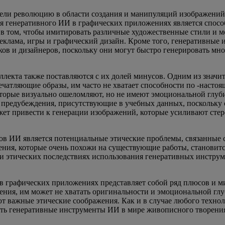
ли революцию в области создания и манипуляций изображений, 
я генеративного ИИ в графических приложениях является спосо
в том, чтобы имитировать различные художественные стили и м
реклама, игры и графический дизайн. Кроме того, генеративные
ов и дизайнеров, поскольку они могут быстро генерировать мно
лекта также поставляются с их долей минусов. Одним из значит
ечатляющие образы, им часто не хватает способности по -насто
оторые визуально ошеломляют, но не имеют эмоциональной глуби
 предубеждения, присутствующие в учебных данных, поскольку о
ожет привести к генерации изображений, которые усиливают с
в ИИ является потенциальные этические проблемы, связанные 
ения, которые очень похожи на существующие работы, становит
 этических последствиях использования генеративных инструме
 графических приложениях представляет собой ряд плюсов и ми
ния, им может не хватать оригинальности и эмоциональной глуб
т важные этические соображения. Как и в случае любого технол
ать генеративные инструменты ИИ в мире живописного творени