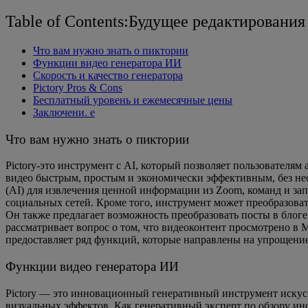
Table of Contents:Будущее редактирования 
Что вам нужно знать о пиктории
Функции видео генератора ИИ
Скорость и качество генератора
Pictory Pros & Cons
Бесплатный уровень и ежемесячные цены
Заключени. е
Что вам нужно знать о пиктории
Pictory-это инструмент с AI, который позволяет пользователям
видео быстрым, простым и экономически эффективным, без необх
(AI) для извлечения ценной информации из Zoom, команд и за
социальных сетей. Кроме того, инструмент может преобразовать
Он также предлагает возможность преобразовать посты в блоге
рассматривает вопрос о том, что видеоконтент просмотрено в M
предоставляет ряд функций, которые направлены на упрощение
Функции видео генератора ИИ
Pictory — это инновационный генеративный инструмент искусс
визуальных эффектов. Как генеративный эксперт по обзору инс