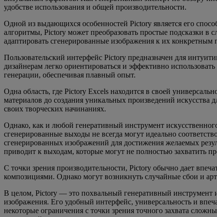
удобстве использования и общей производительности.
Одной из выдающихся особенностей Pictory является его спос
алгоритмы, Pictory может преобразовать простые подсказки в 
адаптировать сгенерированные изображения к их конкретным 
Пользовательский интерфейс Pictory предназначен для интуит
дизайнерам легко ориентироваться и эффективно использовать 
генерации, обеспечивая плавный опыт.
Одна область, где Pictory Excels находится в своей универса
материалов до создания уникальных произведений искусства дл
своих творческих начинаниях.
Однако, как и любой генеративный инструмент искусственного 
сгенерированные выходы не всегда могут идеально соответств
сгенерированных изображений для достижения желаемых резуль
приводит к выходам, которые могут не полностью захватить 
С точки зрения производительности, Pictory обычно дает впе
композициями. Однако могут возникнуть случайные сбои и арт
В целом, Pictory — это похвальный генеративный инструмент 
изображения. Его удобный интерфейс, универсальность и впеча
некоторые ограничения с точки зрения точного захвата сложны