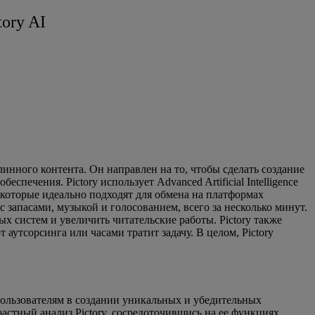
tory AI
линного контента. Он направлен на то, чтобы сделать создание
ечения. Pictory использует Advanced Artificial Intelligence
 которые идеально подходят для обмена на платформах
 запасами, музыкой и голосованием, всего за несколько минут.
х систем и увеличить читательские работы. Pictory также
аутсорсинга или часами тратит задачу. В целом, Pictory
пользователям в создании уникальных и убедительных
астный анализ Pictory, сосредоточившись на ее функциях,