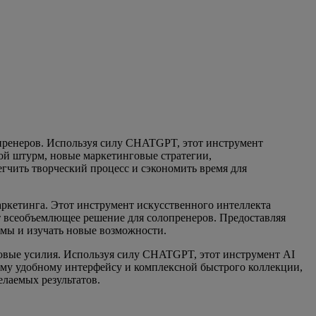
опренеров. Используя силу CHATGPT, этот инструмент
ой штурм, новые маркетинговые стратегии,
егчить творческий процесс и сэкономить время для
аркетинга. Этот инструмент искусственного интеллекта
т всеобъемлющее решение для солопренеров. Предоставляя
емы и изучать новые возможности.
говые усилия. Используя силу CHATGPT, этот инструмент AI
оему удобному интерфейсу и комплексной быстрого коллекции,
лаемых результатов.