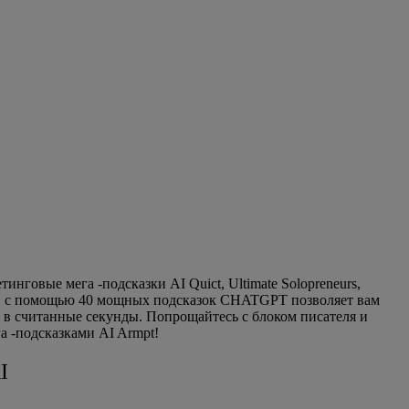
нговые мега -подсказки AI Quict, Ultimate Solopreneurs,
т, с помощью 40 мощных подсказок CHATGPT позволяет вам
 в считанные секунды. Попрощайтесь с блоком писателя и
а -подсказками AI Armpt!
I