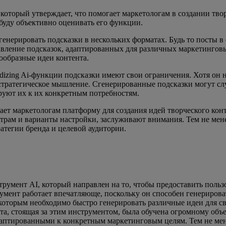
, который утверждает, что помогает маркетологам в создании тв
 буду объективно оценивать его функции.
енерировать подсказки в нескольких форматах. Будь то посты в с
вление подсказок, адаптированных для различных маркетинговы
ообразные идеи контента.
izing Ai-функции подсказки имеют свои ограничения. Хотя он н
и стратегическое мышление. Сгенерированные подсказки могут с
ируют их к их конкретным потребностям.
агает маркетологам платформу для создания идей творческого ко
трам и варианты настройки, заслуживают внимания. Тем не мене
ратегии бренда и целевой аудитории.
румент AI, который направлен на то, чтобы предоставить польз
румент работает впечатляюще, поскольку он способен генерирова
 которым необходимо быстро генерировать различные идеи для с
та, стоящая за этим инструментом, была обучена огромному объ
птированными к конкретным маркетинговым целям. Тем не менее,