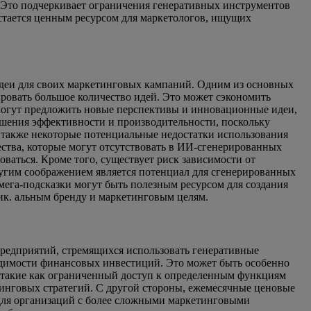
н. Это подчеркивает ограничения генеративных инструментов
остается ценным ресурсом для маркетологов, ищущих
идеи для своих маркетинговых кампаний. Одним из основных
ровать большое количество идей. Это может сэкономить
 могут предложить новые перспективы и инновационные идеи,
шения эффективности и производительности, поскольку
ть также некоторые потенциальные недостатки использования
ества, которые могут отсутствовать в ИИ-сгенерированных
оваться. Кроме того, существует риск зависимости от
ругим соображением является потенциал для сгенерированных
мега-подсказки могут быть полезным ресурсом для создания
ник. альным бренду и маркетинговым целям.
редприятий, стремящихся использовать генеративные
одимости финансовых инвестиций. Это может быть особенно
 такие как ограниченный доступ к определенным функциям
тинговых стратегий. С другой стороны, ежемесячные ценовые
 для организаций с более сложными маркетинговыми