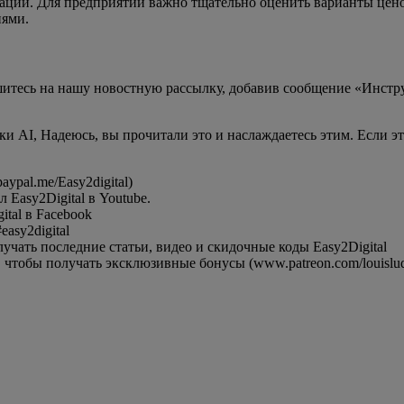
рации. Для предприятий важно тщательно оценить варианты цено
ями.
ишитесь на нашу новостную рассылку, добавив сообщение «Инст
зки AI, Надеюсь, вы прочитали это и наслаждаетесь этим. Если э
ypal.me/Easy2digital)
Easy2Digital в Youtube.
tal в Facebook
asy2digital
чать последние статьи, видео и скидочные коды Easy2Digital
 чтобы получать эксклюзивные бонусы (www.patreon.com/louisludi