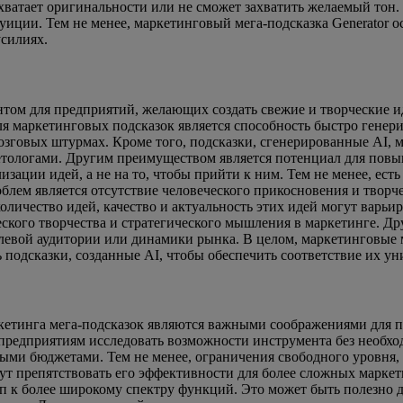
е хватает оригинальности или не сможет захватить желаемый то
уиции. Тем не менее, маркетинговый мега-подсказка Generator 
силиях.
нтом для предприятий, желающих создать свежие и творческие 
 маркетинговых подсказок является способность быстро генери
озговых штурмах. Кроме того, подсказки, сгенерированные AI,
етологами. Другим преимуществом является потенциал для повы
изации идей, а не на то, чтобы прийти к ним. Тем не менее, ес
блем является отсутствие человеческого прикосновения и творч
оличество идей, качество и актуальность этих идей могут варьир
ского творчества и стратегического мышления в маркетинге. Д
елевой аудитории или динамики рынка. В целом, маркетинговые 
 подсказки, созданные AI, чтобы обеспечить соответствие их у
кетинга мега-подсказок являются важными соображениями для п
т предприятиям исследовать возможности инструмента без необх
ыми бюджетами. Тем не менее, ограничения свободного уровня,
ут препятствовать его эффективности для более сложных марке
п к более широкому спектру функций. Это может быть полезно