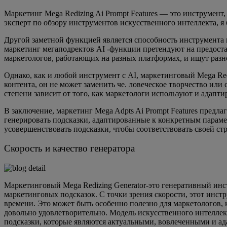
Маркетинг Mega Redizing Ai Prompt Features — это инструмент
эксперт по обзору инструментов искусственного интеллекта, я
Другой заметной функцией является способность инструмента г
маркетинг мегаподректов AI -функции претендуют на предоста
маркетологов, работающих на разных платформах, и ищут разн
Однако, как и любой инструмент с AI, маркетинговый Mega Red
контента, он не может заменить че. ловеческое творчество ил
степени зависит от того, как маркетологи используют и адапт
В заключение, маркетинг Mega Adpts Ai Prompt Features предл
генерировать подсказки, адаптированные к конкретным параме
усовершенствовать подсказки, чтобы соответствовать своей ст
Скорость и качество генератора
Маркетинговый Mega Redizing Generator-это генеративный инст
маркетинговых подсказок. С точки зрения скорости, этот инст
времени. Это может быть особенно полезно для маркетологов,
довольно удовлетворительно. Модель искусственного интеллек
подсказки, которые являются актуальными, вовлеченными и ада