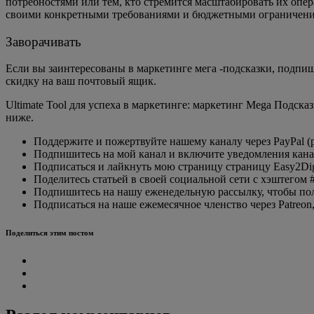
потребностями или тем, кто стремится масштабировать их опе
своими конкретными требованиями и бюджетными ограничени
Заворачивать
Если вы заинтересованы в маркетинге мега -подсказки, подп
скидку на ваш почтовый ящик.
Ultimate Tool для успеха в маркетинге: маркетинг Mega Подска
ниже.
Поддержите и пожертвуйте нашему каналу через PayPal (pa
Подпишитесь на мой канал и включите уведомления канал 
Подписаться и лайкнуть мою страницу страницу Easy2Digi
Поделитесь статьей в своей социальной сети с хэштегом #e
Подпишитесь на нашу еженедельную рассылку, чтобы полу
Подписаться на наше ежемесячное членство через Patreon,
Поделиться этим постом