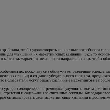
разработана, чтобы удовлетворить конкретные потребности сол
ний для улучшения их маркетинговых кампаний. Будь то мозгов
контента, маркетинг мега-плести направлена ​​на то, чтобы обл
особенностью, поскольку она обслуживает различные аспекты м
целевых страниц и создания убедительного контента, предлагае
 что пользователи могут решать различные маркетинговые пробл
ресурс для солопренеров, стремящихся улучшить свои маркетин
, стратегий и содержания за считанные секунды. Благодаря св
рам оптимизировать свои маркетинговые кампании и достичь же