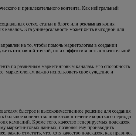
орческого и привлекательного контента. Как нейтральный
оциальных сетях, статьи в блоге или рекламная копия,
х каналов. Эта универсальность может быть выгодной для
аправлен на то, чтобы помочь маркетологам в создании
лужить отправной точкой, но их эффективность в значительной
нтента по различным маркетинговым каналам. Его способность
е, маркетологам важно использовать свое суждение и
ователям быстрое и высококачественное решение для создания
ть большое количество подсказок в течение короткого периода
воих кампаний. Кроме того, качество генерируемых подсказок
ему маркетинговых данных, позволяя ему производить
 важно отметить, что, хотя качество подсказок, как правило,