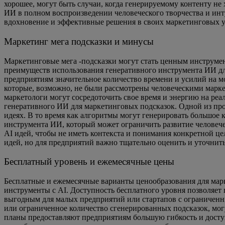
хорошее, могут быть случаи, когда генерируемому контенту н
ИИ в полном воспроизведении человеческого творчества и инт
вдохновение и эффективные решения в своих маркетинговых у
Маркетинг мега подсказки и минусы
Маркетинговые мега -подсказки могут стать ценным инструме
преимуществ использования генеративного инструмента ИИ для
предприятиям значительное количество времени и усилий на м
которые, возможно, не были рассмотрены человеческими марк
маркетологи могут сосредоточить свое время и энергию на реал
генеративного ИИ для маркетинговых подсказок. Одной из про
идеях. В то время как алгоритмы могут генерировать большое к
инструмента ИИ, который может ограничить развитие человече
AI идей, чтобы не иметь контекста и понимания конкретной ц
идей, но для предприятий важно тщательно оценить и уточнить
Бесплатный уровень и ежемесячные цены
Бесплатные и ежемесячные варианты ценообразования для мар
инструменты с AI. Доступность бесплатного уровня позволяе
выгодным для малых предприятий или стартапов с ограниченн
или ограниченное количество сгенерированных подсказок, мог
планы предоставляют предприятиям большую гибкость и досту