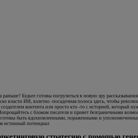
а раньше? Будьте готовы погрузиться в новую эру рассказывани
ске власти ИИ, взлетно -посадочная полоса здесь, чтобы револ
, создателем контента или просто кто -то с историей, который 
 Попрощайтесь с блоком писателя и привет безграничными возм
е готовы быть вдохновленными, пораженными и уполномоченными
ем истинный потенциал
маркетинговую стратегию с помощью ген