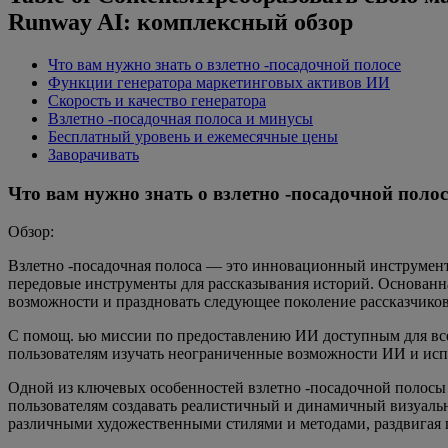
Runway AI: комплексный обзор
Что вам нужно знать о взлетно -посадочной полосе
Функции генератора маркетинговых активов ИИ
Скорость и качество генератора
Взлетно -посадочная полоса и минусы
Бесплатный уровень и ежемесячные цены
Заворачивать
Что вам нужно знать о взлетно -посадочной полос
Обзор:
Взлетно -посадочная полоса — это инновационный инструмент 
передовые инструменты для рассказывания историй. Основанн
возможности и праздновать следующее поколение рассказчиков
С помощ. ью миссии по предоставлению ИИ доступным для все
пользователям изучать неограниченные возможности ИИ и исп
Одной из ключевых особенностей взлетно -посадочной полосы 
пользователям создавать реалистичный и динамичный визуальн
различными художественными стилями и методами, раздвигая г