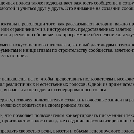
адочная полоса также подчеркивает важность сообщества и сотр
аботой и учиться друг у друга. Это внимание на создании сооб
спективы в революции того, как рассказывают истории, важно пр
 или ограничениями в инструментах, предоставленных взлетно -п
ию и регулярно обновляет их программное обеспечение для улу
румент искусственного интеллекта, который дает людям возмож
ументам и инициативам по строительству сообщества, взлетно-
 есть история.
ые направлены на то, чтобы предоставить пользователям высокок
ия реалистичных и естественных голосов. Одной из примечател
 возраст и акцент для их сгенерированного голоса.
ржку, позволяя пользователям создавать голосовые записи на р
емящихся общаться на своем родном языке.
чь, что позволяет пользователям конвертировать письменный тек
, производство голоса или даже создание персонализированных
правлять скоростью речи, высоты и объема генерируемого голоса