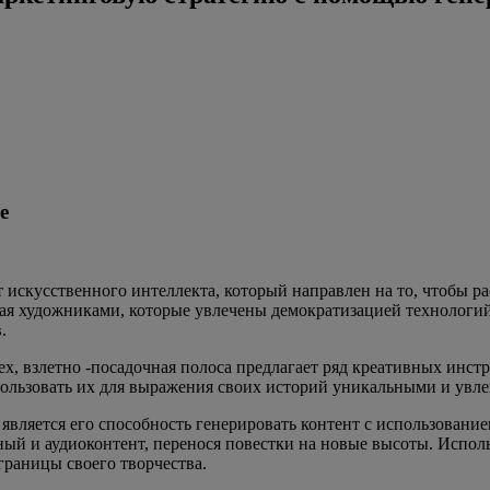
е
искусственного интеллекта, который направлен на то, чтобы ра
ая художниками, которые увлечены демократизацией технологий
.
х, взлетно -посадочная полоса предлагает ряд креативных инст
ользовать их для выражения своих историй уникальными и увл
является его способность генерировать контент с использован
ый и аудиоконтент, перенося повестки на новые высоты. Исполь
раницы своего творчества.