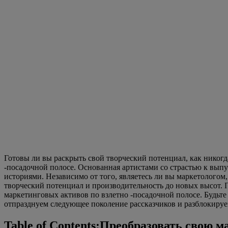
Готовы ли вы раскрыть свой творческий потенциал, как никогд
-посадочной полосе. Основанная артистами со страстью к выпу
историями. Независимо от того, являетесь ли вы маркетологом
творческий потенциал и производительность до новых высот.
маркетинговых активов по взлетно -посадочной полосе. Будьт
отпразднуем следующее поколение рассказчиков и разблокиру
Table of Contents:Преобразовать свою 