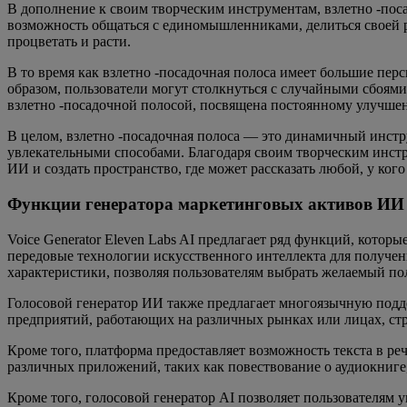
В дополнение к своим творческим инструментам, взлетно -пос
возможность общаться с единомышленниками, делиться своей р
процветать и расти.
В то время как взлетно -посадочная полоса имеет большие пер
образом, пользователи могут столкнуться с случайными сбоями
взлетно -посадочной полосой, посвящена постоянному улучшен
В целом, взлетно -посадочная полоса — это динамичный инст
увлекательными способами. Благодаря своим творческим инстр
ИИ и создать пространство, где может рассказать любой, у кого
Функции генератора маркетинговых активов ИИ
Voice Generator Eleven Labs AI предлагает ряд функций, котор
передовые технологии искусственного интеллекта для получен
характеристики, позволяя пользователям выбрать желаемый пол,
Голосовой генератор ИИ также предлагает многоязычную подде
предприятий, работающих на различных рынках или лицах, стр
Кроме того, платформа предоставляет возможность текста в ре
различных приложений, таких как повествование о аудиокниге
Кроме того, голосовой генератор AI позволяет пользователям у