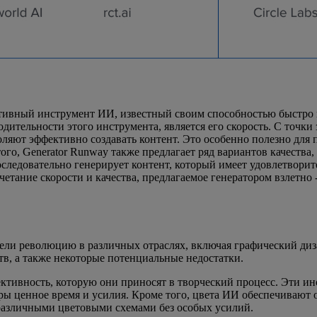
тивный инструмент ИИ, известный своим способностью быстро и
ительности этого инструмента, является его скорость. С точки 
оляют эффективно создавать контент. Это особенно полезно для 
ого, Generator Runway также предлагает ряд вариантов качества,
ледовательно генерирует контент, который имеет удовлетворите
четание скорости и качества, предлагаемое генератором взлетно
ли революцию в различных отраслях, включая графический диза
в, а также некоторые потенциальные недостатки.
ктивность, которую они приносят в творческий процесс. Эти и
ры ценное время и усилия. Кроме того, цвета ИИ обеспечивают 
различными цветовыми схемами без особых усилий.