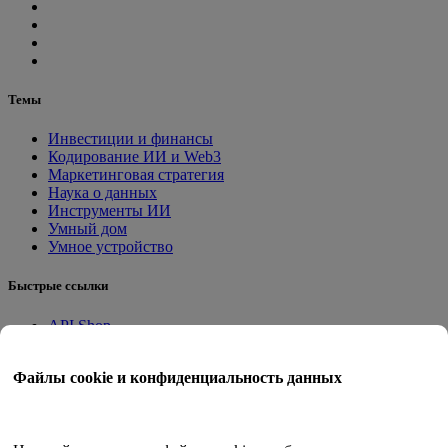
Темы
Инвестиции и финансы
Кодирование ИИ и Web3
Маркетинговая стратегия
Наука о данных
Инструменты ИИ
Умный дом
Умное устройство
Быстрые ссылки
API Shop
Приложения на месте
Учебное пособие
Файлы cookie и конфиденциальность данных
Квант Трейд
Программа членства
Руководство пользователя