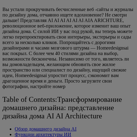
Вы устали прокручивать бесчисленные веб -сайты и журналы
по дизайну дома, отчаянно ищете вдохновение? Не смотри
дальше! Представляя AI AI AI AI AI AI AIA ARICHTURE,
революционное веб-приложение, которое изменит ваш опыт
дизайна дома. С силой ИИ у вас под рукой, вы теперь можете
легко перепроектировать свои интерьеры, экстерьеры и сады
всего за несколько кликов. Попрощайтесь с дорогими
дизайнерами и часами мозгового штурма — Homeedesignsai
вас покрыл. С более чем 40 стилями дизайна на выбор,
возможности бесконечны. Независимо от того, являетесь ли
вы домовладельцем, желающим обновить свое жилое
пространство или специалист по дизайну, ищущий свежие
идеи, Homeedesignsai упростит процесс, сэкономит вам
драгоценное время и деньги. Просто загрузите свои
фотографии, настройте номер
Table of Contents:Трансформирование
домашнего дизайна: представление
дизайна дома AI AI Architecture
Обзор домашнего дизайна AI
Функции архитектуры ИИ