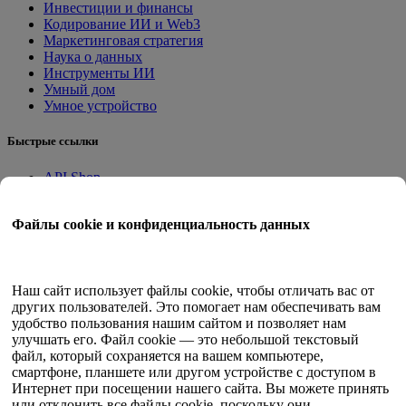
Инвестиции и финансы
Кодирование ИИ и Web3
Маркетинговая стратегия
Наука о данных
Инструменты ИИ
Умный дом
Умное устройство
Быстрые ссылки
API Shop
Приложения на месте
Учебное пособие
Файлы cookie и конфиденциальность данных
Квант Трейд
Программа членства
Руководство пользователя
Наш сайт использует файлы cookie, чтобы отличать вас от
других пользователей. Это помогает нам обеспечивать вам
Документы
удобство пользования нашим сайтом и позволяет нам
API-тестер
улучшать его. Файл cookie — это небольшой текстовый
HTML-карта сайта
файл, который сохраняется на вашем компьютере,
смартфоне, планшете или другом устройстве с доступом в
Язык
Интернет при посещении нашего сайта. Вы можете принять
или отклонить все файлы cookie, поскольку они