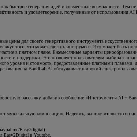
 как быстрое генерация идей и совместные возможности. Тем не 
ективность и удовлетворение, полученные от использования AI B
чные цены для своего генеративного инструмента искусственног
вкус того, что может сделать инструмент. Это может быть полез
участие в платном плане. Ежемесячные варианты ценообразован
сти и поддержки. Это позволяет пользователям выбирать план,
дного уровня и стоимость, предоставленные платными планами, 
азования на BandLab AI обслуживает широкий спектр пользовате
новостную рассылку, добавив сообщение «Инструменты AI + Ban
зует музыкальную композицию, Надеюсь, вы прочитали это и насл
ypal.me/Easy2digital)
Easy2Digital в Youtube.