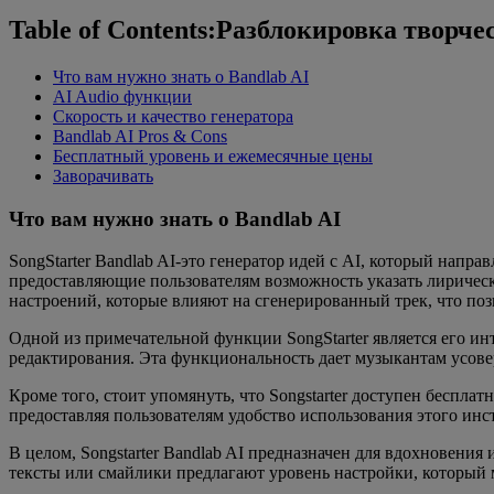
Table of Contents:Разблокировка творч
Что вам нужно знать о Bandlab AI
AI Audio функции
Скорость и качество генератора
Bandlab AI Pros & Cons
Бесплатный уровень и ежемесячные цены
Заворачивать
Что вам нужно знать о Bandlab AI
SongStarter Bandlab AI-это генератор идей с AI, который напр
предоставляющие пользователям возможность указать лирически
настроений, которые влияют на сгенерированный трек, что поз
Одной из примечательной функции SongStarter является его ин
редактирования. Эта функциональность дает музыкантам усове
Кроме того, стоит упомянуть, что Songstarter доступен беспла
предоставляя пользователям удобство использования этого инс
В целом, Songstarter Bandlab AI предназначен для вдохновени
тексты или смайлики предлагают уровень настройки, который