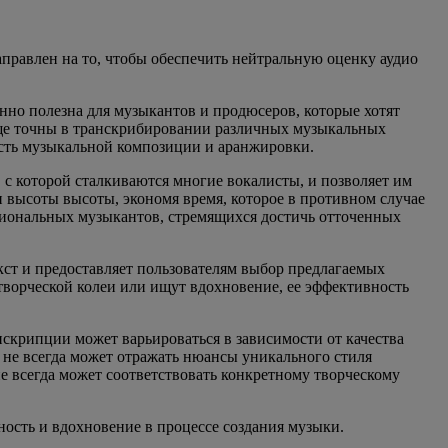
аправлен на то, чтобы обеспечить нейтральную оценку аудио
нно полезна для музыкантов и продюсеров, которые хотят
юще точны в транскрибировании различных музыкальных
ость музыкальной композиции и аранжировки.
 с которой сталкиваются многие вокалисты, и позволяет им
высоты высоты, экономя время, которое в противном случае
сиональных музыкантов, стремящихся достичь отточенных
кст и предоставляет пользователям выбор предлагаемых
 творческой колеи или ищут вдохновение, ее эффективность
анскрипции может варьироваться в зависимости от качества
а не всегда может отражать нюансы уникального стиля
не всегда может соответствовать конкретному творческому
ость и вдохновение в процессе создания музыки.