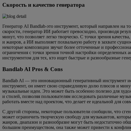
Скорость и качество генератора
Генератор AI Bandlab-это инструмент, который направлен на 
скорости, генератор ИИ работает превосходно, производя рез
минут, что позволяет легко творческо. С точки зрения качес
и жанров, а ИИ выполняет похвальную работу в захвате сущно
некоторые композиции звучат более отточенные и профессионал
ограничения с точки зрения точной настройки определенных а
инструментом для тех, кто ищет быстрые и разнообразные гене
Bandlab AI Pros & Cons
Bandlab AI — это инновационный генеративный инструмент ис
инструмент, он имеет свою справедливую долю плюсов и минус
музыкальные идеи. Это может быть особенно полезно для худ
и стилей, позволяя пользователям исследовать различные музы
работать вместе над проектом, что делает ее идеальной для со
С другой стороны, некоторые пользователи сообщили, что сге
может ограничить творческую свободу для музыкантов, которы
жанров, диапазон и разнообразие могут быть недостаточно об
большим преимуществом, она также может привести к конфлик