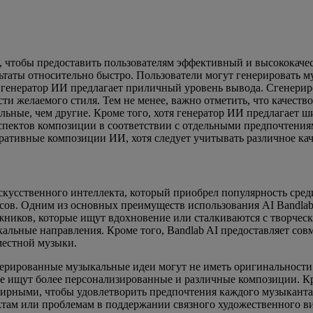
то, чтобы предоставить пользователям эффективный и высококач
ультаты относительно быстро. Пользователи могут генерировать
тва, генератор ИИ предлагает приличный уровень вывода. Сгене
сти желаемого стиля. Тем не менее, важно отметить, что качес
ьные, чем другие. Кроме того, хотя генератор ИИ предлагает ш
спектов композиции в соответствии с отдельными предпочтениям
ративные композиции ИИ, хотя следует учитывать различное кач
кусственного интеллекта, который приобрел популярность сред
ов. Одним из основных преимуществ использования AI Bandlab я
ожников, которые ищут вдохновение или сталкиваются с творче
кальные направления. Кроме того, Bandlab AI предоставляет сов
вместной музыки.
нерированные музыкальные идеи могут не иметь оригинальности
е ищут более персонализированные и различные композиции. Кр
ширными, чтобы удовлетворить предпочтения каждого музыканта.
там или проблемам в поддержании связного художественного ви