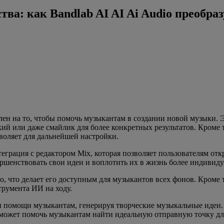
ества: как Bandlab AI AI Ai Audio преоб
авлен на то, чтобы помочь музыкантам в создании новой музыки.
й или даже смайлик для более конкретных результатов. Кроме то
воляет для дальнейшей настройки.
теграция с редактором Mix, которая позволяет пользователям от
ршенствовать свои идеи и воплотить их в жизнь более индивиду
тно, что делает его доступным для музыкантов всех фонов. Кроме
трумента ИИ на ходу.
я и помощи музыкантам, генерируя творческие музыкальные идеи.
 может помочь музыкантам найти идеальную отправную точку дл