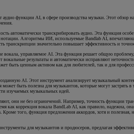
 аудио функции AI, в сфере производства музыки. Этот обзор н
чения.
ость автоматически транскрибировать аудио. Эта функция особе
е нотации. Алгоритмы ИИ, используемые Bandlab AI, впечатля
ость транскрипции значительно повышает эффективность и точн
е вокала, управляемое AI. Эта функция решает общую проблему,
 вокальные результаты и автоматически исправляют неточности 
жет быть ценным активом как для любителей, так и для профес
созданную AI. Этот инструмент анализирует музыкальный конте
 может быть полезна для музыкантов, которые могут застрять в
сти изучаемых музыкальных идей.
атляют, они не без ограничений. Например, точность функции тр
емя как коррекция вокала BandLab AI, как правило, надежна, он
 Кроме того, функция предложения аккордов, хотя и полезная, 
инструменты для музыкантов и продюсеров, предлагая эффективн