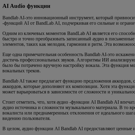
AI Audio функции
Bandlab AI-это инновационный инструмент, который привносит
-функций AI от BandLab AI, подчеркивая его сильные и ограни
Одним из ключевых моментов BandLab AI является его способн
быстро и точно преобразовать записанный аудио в письменны
элементов, таких как мелодия, гармония и ритм. Эта возможн
Еще одна примечательная особенность Bandlab AI-это искажени
достичь профессиональных звуков. Алгоритмы ИИ анализируют
было бы потрачено вручную настройку вокала. Эта функция мо
вокальных треков.
Bandlab AI также предлагает функцию предложения аккордов, 
аккордов, которые дополняют их композиции. Хотя эта функция
может варьироваться в зависимости от сложности и уникально
Стоит отметить, что, хотя аудио -функции AI Bandlab AI впеч
аудио источника и сложности музыкального материала. В то вр
вокалиста или преднамеренных отклонения от идеального шага.
видению пользователя.
В целом, аудио функции AI Bandlab AI предоставляют ценные 