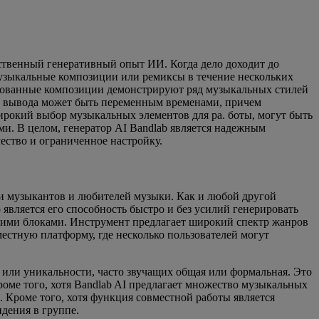
ественный генеративный опыт ИИ. Когда дело доходит до
 музыкальные композиции или ремиксы в течение нескольких
рированные композиции демонстрируют ряд музыкальных стилей
тво вывода может быть переменным временами, причем
ирокий выбор музыкальных элементов для ра. боты, могут быть
и. В целом, генератор AI Bandlab является надежным
ество и ограниченное настройку.
и музыкантов и любителей музыки. Как и любой другой
вляется его способность быстро и без усилий генерировать
скими блоками. Инструмент предлагает широкий спектр жанров
местную платформу, где несколько пользователей могут
 или уникальности, часто звучащих общая или формальная. Это
оме того, хотя Bandlab AI предлагает множество музыкальных
 Кроме того, хотя функция совместной работы является
дения в группе.