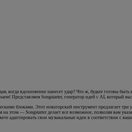
ая, когда вдохновение нанесет удар? Что ж, будьте готовы быть 
ем! Представляем Songstarter, генератор идей с AI, который выз
ческими блоками. Этот новаторский инструмент предлагает три 
 на этом — Songstarter делает все возможное, позволяя вам ука
ожете адаптировать свои музыкальные идеи в соответствии с ва