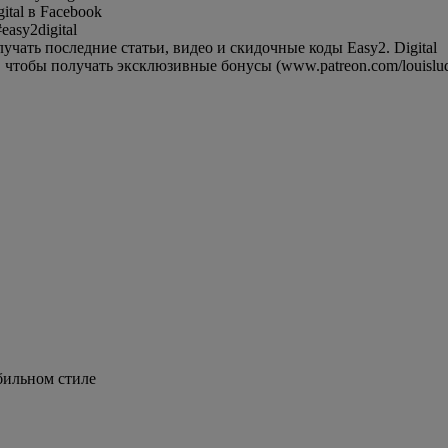
tal в Facebook
asy2digital
ать последние статьи, видео и скидочные коды Easy2. Digital
 чтобы получать эксклюзивные бонусы (www.patreon.com/louisludi
бильном стиле