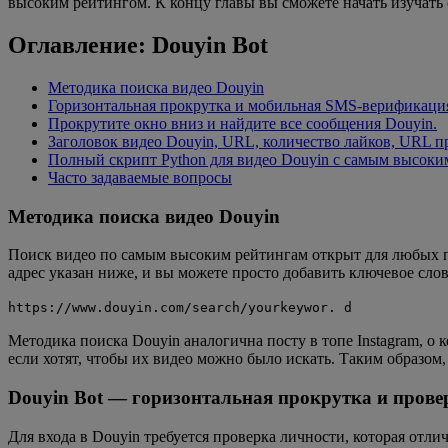
высоким рейтингом. К концу главы вы сможете начать изучать
Оглавление: Douyin Bot
Методика поиска видео Douyin
Горизонтальная прокрутка и мобильная SMS-верификаци
Прокрутите окно вниз и найдите все сообщения Douyin.
Заголовок видео Douyin, URL, количество лайков, URL 
Полный скрипт Python для видео Douyin с самым высок
Часто задаваемые вопросы
Методика поиска видео Douyin
Поиск видео по самым высоким рейтингам открыт для любых пос
адрес указан ниже, и вы можете просто добавить ключевое сло
https://www.douyin.com/search/yourkeywor. d
Методика поиска Douyin аналогична посту в топе Instagram, о
если хотят, чтобы их видео можно было искать. Таким образо
Douyin Bot — горизонтальная прокрутка и пров
Для входа в Douyin требуется проверка личности, которая отлич