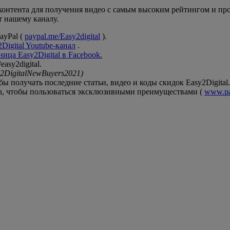
р контента для получения видео с самым высоким рейтингом и п
т нашему каналу.
ayPal (
paypal.me/Easy2digital
).
Digital Youtube-канал
.
ица Easy2Digital в Facebook.
asy2digital.
2DigitalNewBuyers2021)
 получать последние статьи, видео и коды скидок Easy2Digital.
on, чтобы пользоваться эксклюзивными преимуществами (
www.pat