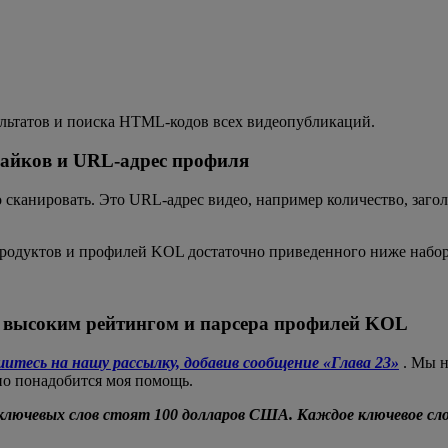
зультатов и поиска HTML-кодов всех видеопубликаций.
 лайков и URL-адрес профиля
 сканировать. Это URL-адрес видео, например количество, заго
 продуктов и профилей KOL достаточно приведенного ниже набо
м высоким рейтингом и парсера профилей KOL
шитесь на нашу рассылку, добавив сообщение «Глава 23»
. Мы н
ьно понадобится моя помощь.
ючевых слов стоят 100 долларов США. Каждое ключевое слов