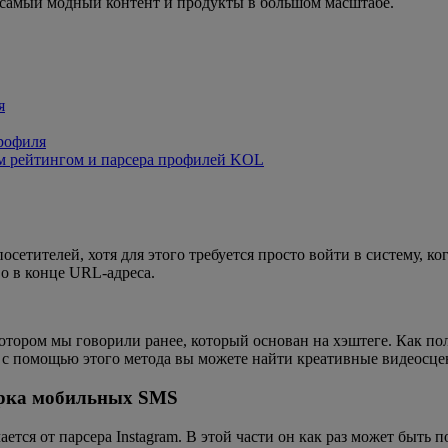
 самый модный контент и продукты в большом масштабе.
я
профиля
им рейтингом и парсера профилей KOL
етителей, хотя для этого требуется просто войти в систему, ко
во в конце URL-адреса.
 котором мы говорили ранее, который основан на хэштеге. Как п
м, с помощью этого метода вы можете найти креативные видеосц
ерка мобильных SMS
ается от парсера Instagram. В этой части он как раз может быть 