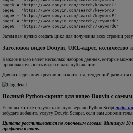
pageD = 'https://www.douyin.com/search/keywordC'
pageE = 'https://www.douyin.com/search/keywordD'
pageA = 'https://www.douyin.com/search/keywordE'
pageF = 'https://www.douyin.com/search//keywordF'
pageG = 'https://www.douyin.com/search//keywordG'
Затем вам нужно создать цикл для получения всех страниц ре
Заголовок видео Douyin, URL-адрес, количество
Каждое видео имеет несколько наборов данных, которые можно
продолжительность видео и дата публикации.
Для исследования креативного контента, тенденций развития
Полный Python-скрипт для видео Douyin с самы
Если вы хотите получить полную версию Python Script,
подп. и
забудьте добавить услугу Douyin Scraper, если вам дополнител
Цитата рассчитывается по ключевым словам. Минимум 10 кл
профилей в топе.