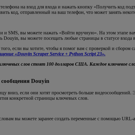
 телефона на вход для входа и нажать кнопку «Получить код по
ить код, отправленный на ваш телефон, что может занять некот
и и SMS, вы можете нажать «Войти вручную». На этом этапе вам
 Douyin, вы можете посещать любые страницы в статусе входа в
е того, если вы хотите, чтобы я помог вам с проверкой и сбором
ние «Douyin Scraper Service + Python Script 23».
ючевых слов стоят 100 долларов США. Каждое ключевое слов
е сообщения Douyin
ицу вниз, если они хотят просмотреть больше видеосообщений. Э
ытия конкретной страницы ключевых слов.
словам вы можете заранее создать переменные с помощью URL-а