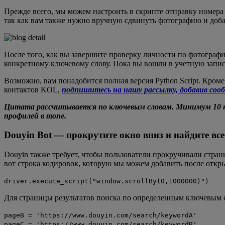
Прежде всего, мы можем настроить в скрипте отправку номера
так как вам также нужно вручную сдвинуть фотографию и добав
После того, как вы завершите проверку личности по фотографи
конкретному ключевому слову. Пока вы вошли в учетную запись
Возможно, вам понадобится полная версия Python Script. Кром
контактов KOL,
подпишитесь на нашу рассылку, добавив сообще
Цитата рассчитывается по ключевым словам. Минимум 10 кл
профилей в топе.
Douyin Bot — прокрутите окно вниз и найдите вс
Douyin также требует, чтобы пользователи прокручивали стран
вот строка кодировок, которую мы можем добавить после откр
driver.execute_script("window.scrollBy(0,1000000)")
Для страницы результатов поиска по определенным ключевым 
pageB = 'https://www.douyin.com/search/keywordA'
pageC = 'https://www.douyin.com/search/keywordB'