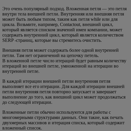
Это очень популярный подход. Вложенная петля — это петля
внутри тела внешней петли. Внутренняя или внешняя петля
может быть любым типом, таким как петля while или для
цикла. Возьмите, например, Contactout, внешний цикл,
который является списком значений имен компании, может
содержать внутренний цикл, который является количеством
SERP -страниц, которые вы стремитесь очистить.
Внешняя петля может содержать более одной внутренней
петли. Там нет ограничений на цепочку петель.
В вложенной петле число итераций будет равным количеству
итераций во внешней петле, умноженной на итерации во
внутренней петле.
В каждой итерации внешней петли внутренняя петля
выполняет все его итерации. Для каждой итерации внешней
петли внутренняя петля повторно запускает и завершает
выполнение до того, как внешний цикл может продолжаться
до следующей итерации.
Вложенные петли обычно используются для работы с
многомерными структурами данных. Они такие, как печать
двухмерных массивов и итерация списка, который содержит
вложенный список.