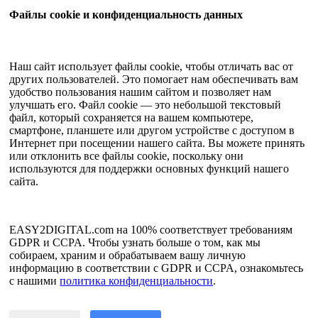
Учебное пособие
Файлы cookie и конфиденциальность данных
Квант Трейд
Программа членства
Руководство пользователя
Наш сайт использует файлы cookie, чтобы отличать вас от
других пользователей. Это помогает нам обеспечивать вам
Документы
удобство пользования нашим сайтом и позволяет нам
API-тестер
улучшать его. Файл cookie — это небольшой текстовый
HTML-карта сайта
файл, который сохраняется на вашем компьютере,
смартфоне, планшете или другом устройстве с доступом в
Язык
Интернет при посещении нашего сайта. Вы можете принять
или отклонить все файлы cookie, поскольку они
Английский
используются для поддержки основных функций нашего
упрощенный китайский
сайта.
Традиционный китайский
японский
Русский
испанский
EASY2DIGITAL.com на 100% соответствует требованиям
Французский
GDPR и CCPA. Чтобы узнать больше о том, как мы
корейский
собираем, храним и обрабатываем вашу личную
информацию в соответствии с GDPR и CCPA, ознакомьтесь
Политика конфиденциальности и обработки данных
с нашими
политика конфиденциальности
.
Условия обслуживания
©2017 - 2026 Авторские права защищены EASY2DIGITAL