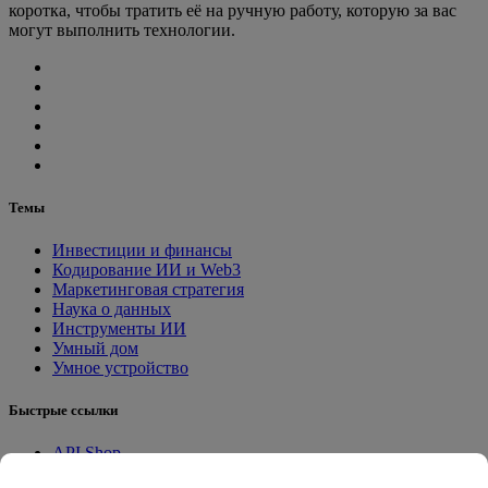
коротка, чтобы тратить её на ручную работу, которую за вас
могут выполнить технологии.
Темы
Инвестиции и финансы
Кодирование ИИ и Web3
Маркетинговая стратегия
Наука о данных
Инструменты ИИ
Умный дом
Умное устройство
Быстрые ссылки
API Shop
Приложения на месте