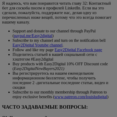
Я надеюсь, что вам понравится читать главу 32: Контактный
бот для соскоба писем и профилей LinkedIn. Если вы это
сделали, пожалуйста, поддержите нас, делая одну из
перечисленных ниже вещей, потому что это всегда помогает
нашему каналу.
Support and donate to our channel through PayPal
(
paypal.me/Easy2digital
)
Subscribe to my channel and turn on the notification bell
Easy2Digital Youtube channel
.
Follow and like my page
Easy2Digital Facebook page
Поделитесь статьей в вашей социальной сети с
хэштегом #Easy2digital
Buy products with Easy2Digital 10% OFF Discount code
(
Easy2DigitalNewBuyers2021)
Вы регистрируетесь на нашем еженедельном
информационном бюллетене, чтобы получить
последние 2 -дигитальные последние статьи, видео и
скидки
Subscribe to our monthly membership through Patreon to
enjoy exclusive benefits (
www.patreon.com/louisludigital
)
ЧАСТО ЗАДАВАЕМЫЕ ВОПРОСЫ: