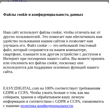
API Shop
Приложения на месте
Учебное пособие
Файлы cookie и конфиденциальность данных
Квант Трейд
Программа членства
Руководство пользователя
Наш сайт использует файлы cookie, чтобы отличать вас от
других пользователей. Это помогает нам обеспечивать вам
Документы
удобство пользования нашим сайтом и позволяет нам
API-тестер
улучшать его. Файл cookie — это небольшой текстовый
HTML-карта сайта
файл, который сохраняется на вашем компьютере,
смартфоне, планшете или другом устройстве с доступом в
Язык
Интернет при посещении нашего сайта. Вы можете принять
или отклонить все файлы cookie, поскольку они
Английский
используются для поддержки основных функций нашего
упрощенный китайский
сайта.
Традиционный китайский
японский
Русский
испанский
EASY2DIGITAL.com на 100% соответствует требованиям
Французский
GDPR и CCPA. Чтобы узнать больше о том, как мы
корейский
собираем, храним и обрабатываем вашу личную
информацию в соответствии с GDPR и CCPA, ознакомьтесь
Политика конфиденциальности и обработки данных
с нашими
политика конфиденциальности
.