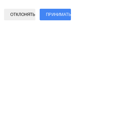
Условия обслуживания
©2017 - 2026 Авторские права защищены EASY2DIGITAL
ОТКЛОНЯТЬ
ПРИНИМАТЬ