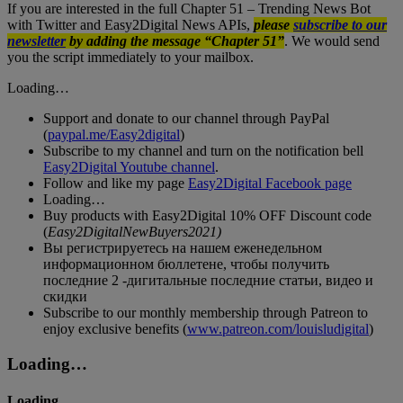
If you are interested in the full Chapter 51 – Trending News Bot
with Twitter and Easy2Digital News APIs,
please
subscribe to our
newsletter
by adding the message “Chapter 51”
. We would send
you the script immediately to your mailbox.
Loading…
Support and donate to our channel through PayPal
(
paypal.me/Easy2digital
)
Subscribe to my channel and turn on the notification bell
Easy2Digital Youtube channel
.
Follow and like my page
Easy2Digital Facebook page
Loading…
Buy products with Easy2Digital 10% OFF Discount code
(
Easy2DigitalNewBuyers2021)
Вы регистрируетесь на нашем еженедельном
информационном бюллетене, чтобы получить
последние 2 -дигитальные последние статьи, видео и
скидки
Subscribe to our monthly membership through Patreon to
enjoy exclusive benefits (
www.patreon.com/louisludigital
)
Loading…
Loading…