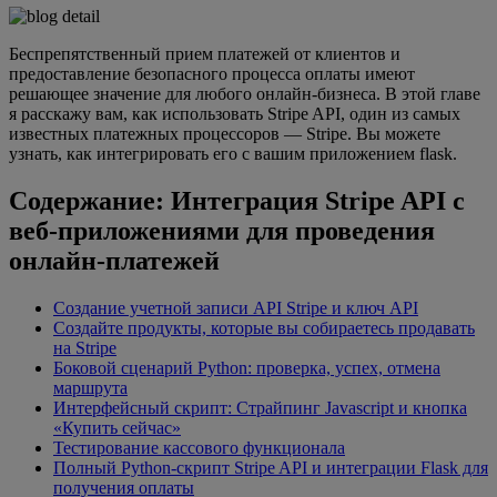
Беспрепятственный прием платежей от клиентов и
предоставление безопасного процесса оплаты имеют
решающее значение для любого онлайн-бизнеса. В этой главе
я расскажу вам, как использовать Stripe API, один из самых
известных платежных процессоров — Stripe. Вы можете
узнать, как интегрировать его с вашим приложением flask.
Содержание: Интеграция Stripe API с
веб-приложениями для проведения
онлайн-платежей
Создание учетной записи API Stripe и ключ API
Создайте продукты, которые вы собираетесь продавать
на Stripe
Боковой сценарий Python: проверка, успех, отмена
маршрута
Интерфейсный скрипт: Страйпинг Javascript и кнопка
«Купить сейчас»
Тестирование кассового функционала
Полный Python-скрипт Stripe API и интеграции Flask для
получения оплаты