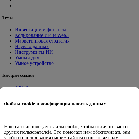
Темы
Инвестиции и финансы
Кодирование ИИ и Web3
Маркетинговая стратегия
Наука о данных
Инструменты ИИ
Умный дом
Умное устройство
Быстрые ссылки
API Shop
Приложения на месте
Учебное пособие
Файлы cookie и конфиденциальность данных
Квант Трейд
Программа членства
Руководство пользователя
Наш сайт использует файлы cookie, чтобы отличать вас от
других пользователей. Это помогает нам обеспечивать вам
Документы
удобство пользования нашим сайтом и позволяет нам