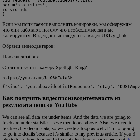
vid_request = youtube.videos().list(

part='statistics',

id=vid_ids

)
Если мы попытаемся выполнить кодировки, мы обнаружим,
что они работают, потому что необходимые данные
калибруются. Видеоданные следуют за видео URL yt_link.
Образец видеодантеров:
Homeautomationx
Стоит ли купить камеру Spotlight Ring?
https://youtu.be/U-06WEwtaSk
{'kind': 'youtube#videoListResponse', 'etag': 'DUSIAmp
Как получить видеопроизводительность из
результата поиска YouTube
We can see all data are under items. And the data we are going to
fetch are under statistics as we mentioned above. Also, we need to
fetch each video id-data, so we create a loop as well. I’m not going
to go into details because it’s similar to my previous article. If you’d
like to learn how to identify the data location, please check out
this