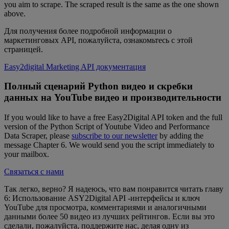
you aim to scrape. The scraped result is the same as the one shown
above.
Для получения более подробной информации о
маркетинговых API, пожалуйста, ознакомьтесь с этой
страницей.
Easy2digital Marketing API документация
Полный сценарий Python видео и скребки
данных на YouTube видео и производительности
If you would like to have a free Easy2Digital API token and the full
version of the Python Script of Youtube Video and Performance
Data Scraper, please
subscribe to our newsletter
by adding the
message Chapter 6. We would send you the script immediately to
your mailbox.
Связаться с нами
Так легко, верно? Я надеюсь, что вам понравится читать главу
6: Использование ASY2Digital API -интерфейсы и ключ
YouTube для просмотра, комментариями и аналогичными
данными более 50 видео из лучших рейтингов. Если вы это
сделали, пожалуйста, поддержите нас, делая одну из