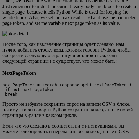
Then, we pass in the while function, which is defined as it’s true.
Just remember to indent the current ready body and block to create a
single page, because it tells Python While is used for looping the
whole block. Also, we set the max result = 50 and use the parameter
page token, and set the variable next page token as its value.
После того, как извлечение страницы будет сделано, нам
нужно добавить строку кода, которая говорит Python, чтобы
соскрести следующую страницу и остановиться, если
следующей страницы не существует, что может быть:
NextPageToken
nextPageToken = search_response.get('nextPageToken')

 if not nextPageToken:

 break
Просто не забудьте сохранить спрос на записи CSV в блоке,
потому что он говорит Python сохранить видеоданные новой
страницы в файле в каждом цикле.
Если что -то сделано в соответствии с инструкциями, вы
можете генерировать и передавать все видеоданные в CSV.