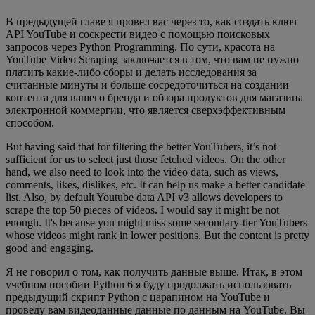
В предыдущей главе я провел вас через то, как создать ключ
API YouTube и соскрести видео с помощью поисковых
запросов через Python Programming. По сути, красота на
YouTube Video Scraping заключается в том, что вам не нужно
платить какие-либо сборы и делать исследования за
считанные минуты и больше сосредоточиться на создании
контента для вашего бренда и обзора продуктов для магазина
электронной коммергии, что является сверхэффективным
способом.
But having said that for filtering the better YouTubers, it’s not
sufficient for us to select just those fetched videos. On the other
hand, we also need to look into the video data, such as views,
comments, likes, dislikes, etc. It can help us make a better candidate
list. Also, by default Youtube data API v3 allows developers to
scrape the top 50 pieces of videos. I would say it might be not
enough. It's because you might miss some secondary-tier YouTubers
whose videos might rank in lower positions. But the content is pretty
good and engaging.
Я не говорил о том, как получить данные выше. Итак, в этом
учебном пособии Python 6 я буду продолжать использовать
предыдущий скрипт Python с царапином на YouTube и
проведу вам видеоданные данные по данным на YouTube. Вы