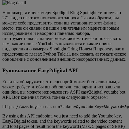
Например, я ищу камеру Spotlight Ring Spotlight »и получаю
271 видео из этого поискового запроса. Таким образом, вы
можете себе представить, если вы установите этот файл в
место, где он связан с вашим влиятельным маркетинговым
исследованием и наборной панелью набора,
инструментальная панель может автоматически показывать
вам, какие новые YouTubers появляются и какие новые
видеоролики о камерах Spotlight Cring Полем Я проведу вас в
предстоящих главах Python Tulcial, как создать автоматическое
обновление с обновлением внешних необработанных данных.
Руковывание Easy2digital API
Если вы обнаружите, что сценарий может быть сложным, а
также требует, чтобы вы обновляли сценарии и исправляли
ошибки, вы можете использовать ASPI easy2digital youtube bot
API. Вот конечная точка токена следующим образом:
https://www.buyfromlo.com?token=&youtubeKey=&keyword=&p
By using this API endpoint, you just need to add the Youtube key,
Easy2Digital token, and the keywords related to the video content
and total pages of result from the keyword (Max. 5 pages of SERP)