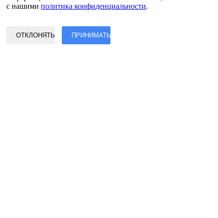
Политика конфиденциальности и обработки данных
с нашими
политика конфиденциальности
.
Условия обслуживания
©2017 - 2026 Авторские права защищены EASY2DIGITAL
ОТКЛОНЯТЬ
ПРИНИМАТЬ