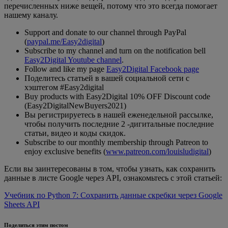
перечисленных ниже вещей, потому что это всегда помогает
нашему каналу.
Support and donate to our channel through PayPal
(
paypal.me/Easy2digital
)
Subscribe to my channel and turn on the notification bell
Easy2Digital Youtube channel
.
Follow and like my page
Easy2Digital Facebook page
Поделитесь статьей в вашей социальной сети с
хэштегом #Easy2digital
Buy products with Easy2Digital 10% OFF Discount code
(Easy2DigitalNewBuyers2021)
Вы регистрируетесь в нашей еженедельной рассылке,
чтобы получить последние 2 -дигитальные последние
статьи, видео и коды скидок.
Subscribe to our monthly membership through Patreon to
enjoy exclusive benefits (
www.patreon.com/louisludigital
)
Если вы заинтересованы в том, чтобы узнать, как сохранить
данные в листе Google через API, ознакомьтесь с этой статьей:
Учебник по Python 7: Сохранить данные скребки через Google
Sheets API
Поделиться этим постом