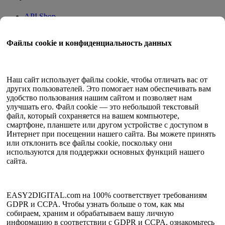
API Shop
Приложения на месте
Учебное пособие
Файлы cookie и конфиденциальность данных
Квант Трейд
Программа членства
Руководство пользователя
Наш сайт использует файлы cookie, чтобы отличать вас от
других пользователей. Это помогает нам обеспечивать вам
Документы
удобство пользования нашим сайтом и позволяет нам
API-тестер
улучшать его. Файл cookie — это небольшой текстовый
HTML-карта сайта
файл, который сохраняется на вашем компьютере,
смартфоне, планшете или другом устройстве с доступом в
Язык
Интернет при посещении нашего сайта. Вы можете принять
или отклонить все файлы cookie, поскольку они
Английский
используются для поддержки основных функций нашего
упрощенный китайский
сайта.
Традиционный китайский
японский
Русский
испанский
EASY2DIGITAL.com на 100% соответствует требованиям
Французский
GDPR и CCPA. Чтобы узнать больше о том, как мы
корейский
собираем, храним и обрабатываем вашу личную
информацию в соответствии с GDPR и CCPA, ознакомьтесь