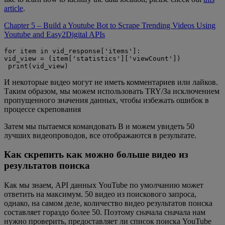
article
.
Chapter 5 – Build a Youtube Bot to Scrape Trending Videos Using
Youtube and Easy2Digital APIs
for item in vid_response['items']:

vid_view = (item['statistics']['viewCount'])

 print(vid_view)
И некоторые видео могут не иметь комментариев или лайков.
Таким образом, мы можем использовать TRY/За исключением
пропущенного значения данных, чтобы избежать ошибок в
процессе скрепования
Затем мы пытаемся командовать B и можем увидеть 50
лучших видеопроводов, все отображаются в результате.
Как скрепить как можно больше видео из
результатов поиска
Как мы знаем, API данных YouTube по умолчанию может
ответить на максимум. 50 видео из поискового запроса,
однако, на самом деле, количество видео результатов поиска
составляет гораздо более 50. Поэтому сначала сначала нам
нужно проверить, предоставляет ли список поиска YouTube