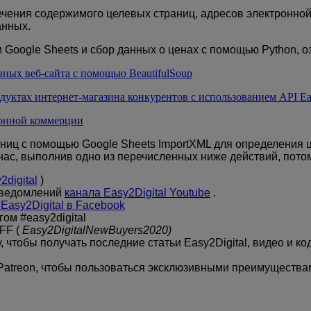
ечения содержимого целевых страниц, адресов электронной 
анных.
Google Sheets и сбор данных о ценах с помощью Python, оз
нных веб-сайта с помощью BeautifulSoup
одуктах интернет-магазина конкурентов с использованием API Ea
тронной коммерции
аниц с помощью Google Sheets ImportXML для определения 
нас, выполнив одно из перечисленных ниже действий, потом
2digital
)
 уведомлений
канала Easy2Digital Youtube
.
Easy2Digital в Facebook
ом #easy2digital
FF (
Easy2DigitalNewBuyers2020)
чтобы получать последние статьи Easy2Digital, видео и ко
Patreon, чтобы пользоваться эксклюзивными преимущества