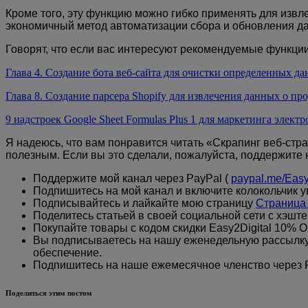
Кроме того, эту функцию можно гибко применять для извл
экономичный метод автоматизации сбора и обновления д
Говорят, что если вас интересуют рекомендуемые функции 
Глава 4. Создание бота веб-сайта для очистки определенных да
Глава 8. Создание парсера Shopify для извлечения данных о пр
9 надстроек Google Sheet Formulas Plus 1 для маркетинга элек
Я надеюсь, что вам понравится читать «Скрапинг веб-стр
полезным. Если вы это сделали, пожалуйста, поддержите 
Поддержите мой канал через PayPal (
paypal.me/Easy
Подпишитесь на мой канал и включите колокольчик
Подписывайтесь и лайкайте мою страницу
Страница 
Поделитесь статьей в своей социальной сети с хэштег
Покупайте товары с кодом скидки Easy2Digital 10% O
Вы подписываетесь на нашу еженедельную рассылку, 
обеспечение.
Подпишитесь на наше ежемесячное членство через 
Поделиться этим постом