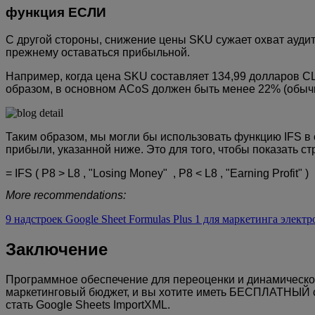
функция ЕСЛИ
С другой стороны, снижение цены SKU сужает охват аудито
прежнему оставаться прибыльной.
Например, когда цена SKU составляет 134,99 долларов СШ
образом, в основном ACoS должен быть менее 22% (обычно
Таким образом, мы могли бы использовать функцию IFS в
прибыли, указанной ниже. Это для того, чтобы показать ст
=
IFS
(
P8
>
L8
,
"Losing Money"
 ,
P8
<
L8
,
"Earning Profit"
)
More recommendations:
9 надстроек Google Sheet Formulas Plus 1 для маркетинга элек
Заключение
Программное обеспечение для переоценки и динамическог
маркетинговый бюджет, и вы хотите иметь БЕСПЛАТНЫЙ сп
стать Google Sheets ImportXML.