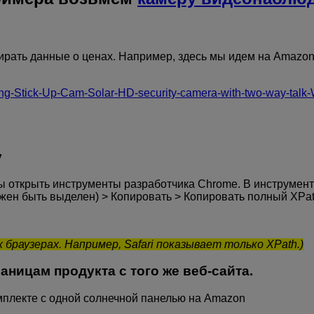
бирать данные о ценах. Например, здесь мы идем на Amazo
ng-Stick-Up-Cam-Solar-HD-security-camera-with-two-way-talk
y
ы открыть инструменты разработчика Chrome. В инструмен
лжен быть выделен) > Копировать > Копировать полный XPat
браузерах. Например, Safari показывает только XPath.)
раницам продукта с того же веб-сайта.
омплекте с одной солнечной панелью на Amazon