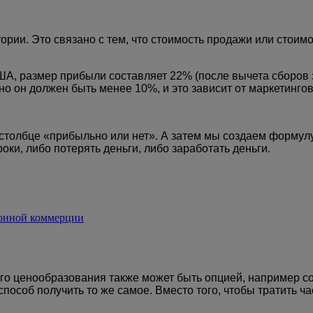
рии. Это связано с тем, что стоимость продажи или стоимо
А, размер прибыли составляет 22% (после вычета сборов з
 он должен быть менее 10%, и это зависит от маркетингов
 столбце «прибыльно или нет». А затем мы создаем формул
роки, либо потерять деньги, либо заработать деньги.
тронной коммерции
о ценообразования также может быть опцией, например со
особ получить то же самое. Вместо того, чтобы тратить ч