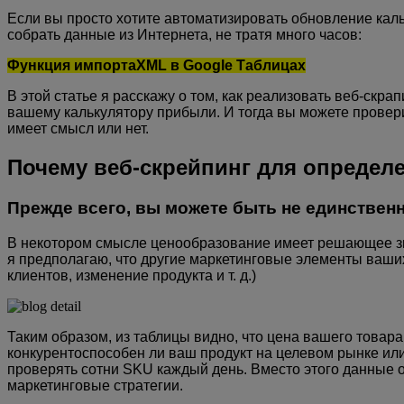
Если вы просто хотите автоматизировать обновление каль
собрать данные из Интернета, не тратя много часов:
Функция импортаXML в Google Таблицах
В этой статье я расскажу о том, как реализовать веб-скр
вашему калькулятору прибыли. И тогда вы можете провери
имеет смысл или нет.
Почему веб-скрейпинг для определ
Прежде всего, вы можете быть не единственн
В некотором смысле ценообразование имеет решающее зн
я предполагаю, что другие маркетинговые элементы ваших
клиентов, изменение продукта и т. д.)
Таким образом, из таблицы видно, что цена вашего товар
конкурентоспособен ли ваш продукт на целевом рынке или
проверять сотни SKU каждый день. Вместо этого данные о
маркетинговые стратегии.