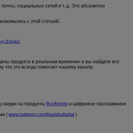
почты, социальных сетей и т. д. Это абсолютно
накомьтесь с этой статьей:
.
sy2Digital
цены продукта в реальном времени» и вы найдете его
у что это всегда помогает нашему каналу.
д скидки на продукты
Buyfromlo
и цифровое программное
ми (
www.patreon.com/louisludigital
)