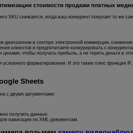
оптимизации стоимости продажи платных медиа
го SKU снижается, когда ваш конкурент покупает то же сам
м диапазоном в секторе электронной коммерции, снижени
ения клиентов и предпочитаете конкурировать с конкурента
ценами, чтобы получать прибыль, а не терять деньги в это
 условного форматирования. И это также плюс функция IF,
oogle Sheets
на с двумя аргументами:
ожно получить данные.
для навигации по XML-документам.
примера возьмем
камеру видеонаблюд