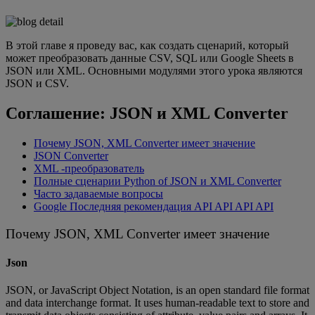
В этой главе я проведу вас, как создать сценарий, который
может преобразовать данные CSV, SQL или Google Sheets в
JSON или XML. Основными модулями этого урока являются
JSON и CSV.
Соглашение: JSON и XML Converter
Почему JSON, XML Converter имеет значение
JSON Converter
XML -преобразователь
Полные сценарии Python of JSON и XML Converter
Часто задаваемые вопросы
Google Последняя рекомендация API API API API
Почему JSON, XML Converter имеет значение
Json
JSON, or JavaScript Object Notation,
is an open standard file format
and data interchange format. It uses human-readable text to store and