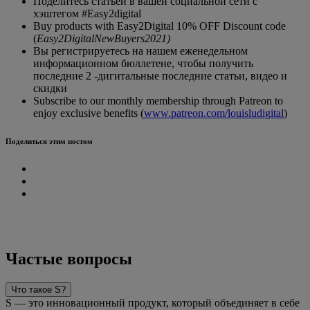
Поделитесь статьей в вашей социальной сети с
хэштегом #Easy2digital
Buy products with Easy2Digital 10% OFF Discount code
(
Easy2DigitalNewBuyers2021)
Вы регистрируетесь на нашем еженедельном
информационном бюллетене, чтобы получить
последние 2 -дигитальные последние статьи, видео и
скидки
Subscribe to our monthly membership through Patreon to
enjoy exclusive benefits (
www.patreon.com/louisludigital
)
Поделиться этим постом
Частые вопросы
Что такое S?
S — это инновационный продукт, который объединяет в себе