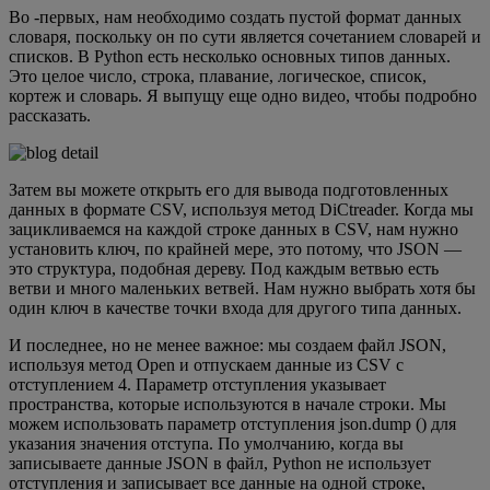
Во -первых, нам необходимо создать пустой формат данных
словаря, поскольку он по сути является сочетанием словарей и
списков. В Python есть несколько основных типов данных.
Это целое число, строка, плавание, логическое, список,
кортеж и словарь. Я выпущу еще одно видео, чтобы подробно
рассказать.
Затем вы можете открыть его для вывода подготовленных
данных в формате CSV, используя метод DiCtreader. Когда мы
зацикливаемся на каждой строке данных в CSV, нам нужно
установить ключ, по крайней мере, это потому, что JSON —
это структура, подобная дереву. Под каждым ветвью есть
ветви и много маленьких ветвей. Нам нужно выбрать хотя бы
один ключ в качестве точки входа для другого типа данных.
И последнее, но не менее важное: мы создаем файл JSON,
используя метод Open и отпускаем данные из CSV с
отступлением 4. Параметр отступления указывает
пространства, которые используются в начале строки. Мы
можем использовать параметр отступления json.dump () для
указания значения отступа. По умолчанию, когда вы
записываете данные JSON в файл, Python не использует
отступления и записывает все данные на одной строке,