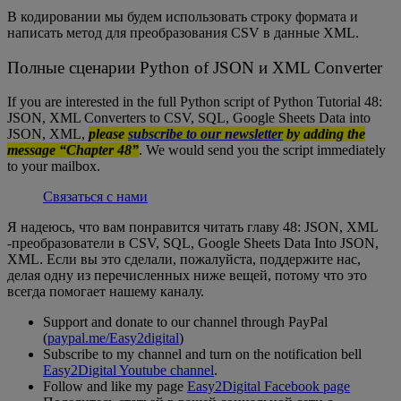
В кодировании мы будем использовать строку формата и
написать метод для преобразования CSV в данные XML.
Полные сценарии Python of JSON и XML Converter
If you are interested in the full Python script of Python Tutorial 48:
JSON, XML Converters to CSV, SQL, Google Sheets Data into
JSON, XML,
please
subscribe to our newsletter
by adding the
message “Chapter 48”
. We would send you the script immediately
to your mailbox.
Связаться с нами
Я надеюсь, что вам понравится читать главу 48: JSON, XML
-преобразователи в CSV, SQL, Google Sheets Data Into JSON,
XML. Если вы это сделали, пожалуйста, поддержите нас,
делая одну из перечисленных ниже вещей, потому что это
всегда помогает нашему каналу.
Support and donate to our channel through PayPal
(
paypal.me/Easy2digital
)
Subscribe to my channel and turn on the notification bell
Easy2Digital Youtube channel
.
Follow and like my page
Easy2Digital Facebook page