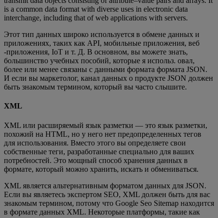
transmit data objects consisting of attribute–value pairs and arrays. It
is a common data format with diverse uses in electronic data
interchange, including that of web applications with servers.
Этот тип данных широко используется в обмене данных и
приложениях, таких как API, мобильные приложения, веб
-приложения, IoT и т. Д. В основном, вы можете знать,
большинство учебных пособий, которые я использ. овал,
более или менее связаны с данными формата формата JSON.
И если вы маркетолог, канал данных о продукте JSON должен
быть знакомым термином, который вы часто слышите.
XML
XML или расширяемый язык разметки — это язык разметки,
похожий на HTML, но у него нет предопределенных тегов
для использования. Вместо этого вы определяете свои
собственные теги, разработанные специально для ваших
потребностей. Это мощный способ хранения данных в
формате, который можно хранить, искать и обмениваться.
XML является альтернативным форматом данных для JSON.
Если вы являетесь экспертом SEO, XML должен быть для вас
знакомым термином, потому что Google Seo Sitemap находится
в формате данных XML. Некоторые платформы, такие как