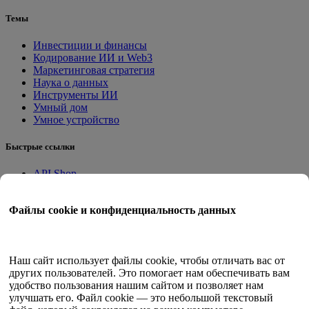
Темы
Инвестиции и финансы
Кодирование ИИ и Web3
Маркетинговая стратегия
Наука о данных
Инструменты ИИ
Умный дом
Умное устройство
Быстрые ссылки
API Shop
Приложения на месте
Учебное пособие
Файлы cookie и конфиденциальность данных
Квант Трейд
Программа членства
Руководство пользователя
Наш сайт использует файлы cookie, чтобы отличать вас от
других пользователей. Это помогает нам обеспечивать вам
Документы
удобство пользования нашим сайтом и позволяет нам
API-тестер
улучшать его. Файл cookie — это небольшой текстовый
HTML-карта сайта