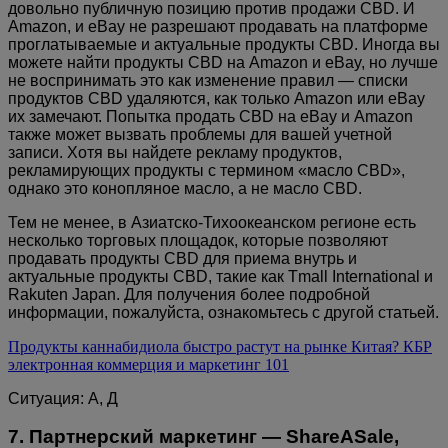
довольно публичную позицию против продажи CBD. И
Amazon, и eBay не разрешают продавать на платформе
проглатываемые и актуальные продукты CBD. Иногда вы
можете найти продукты CBD на Amazon и eBay, но лучше
не воспринимать это как изменение правил — списки
продуктов CBD удаляются, как только Amazon или eBay
их замечают. Попытка продать CBD на eBay и Amazon
также может вызвать проблемы для вашей учетной
записи. Хотя вы найдете рекламу продуктов,
рекламирующих продукты с термином «масло CBD»,
однако это конопляное масло, а не масло CBD.
Тем не менее, в Азиатско-Тихоокеанском регионе есть
несколько торговых площадок, которые позволяют
продавать продукты CBD для приема внутрь и
актуальные продукты CBD, такие как Tmall International и
Rakuten Japan. Для получения более подробной
информации, пожалуйста, ознакомьтесь с другой статьей.
Продукты каннабидиола быстро растут на рынке Китая? КБР
электронная коммерция и маркетинг 101
Ситуация: А, Д
7. Партнерский маркетинг — ShareASale,