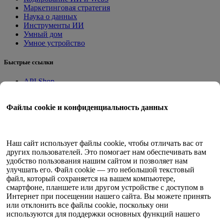
Маркетинговая стратегия
Наука о данных
Инструменты ИИ
Умный дом
Умное устройство
Быстрые ссылки
API Shop
Приложения на месте
Учебное пособие
Файлы cookie и конфиденциальность данных
Квант Трейд
Программа членства
Руководство пользователя
Наш сайт использует файлы cookie, чтобы отличать вас от
других пользователей. Это помогает нам обеспечивать вам
Документы
удобство пользования нашим сайтом и позволяет нам
API-тестер
улучшать его. Файл cookie — это небольшой текстовый
HTML-карта сайта
файл, который сохраняется на вашем компьютере,
смартфоне, планшете или другом устройстве с доступом в
Язык
Интернет при посещении нашего сайта. Вы можете принять
или отклонить все файлы cookie, поскольку они
Английский
используются для поддержки основных функций нашего