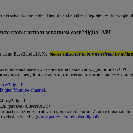
ata sets into one table. Then it can be either integrated with Google S
х слов с использованием easy2digital API
or using Easy2digital APIs,
please
subscribe to our newsletter
by addin
нки ключевых данных оценить ключевое слово для поиска, CPC с 
нных ниже вещей, потому что это всегда помогает нашему каналу
Easy2digital
)
Digital Youtube channel
.
Easy2digital
y2DigitalNewBuyers2021)
ном бюллетене, чтобы получить последние 2 -дигитальные посл
exclusive benefits (
www.patreon.com/louisludigital)