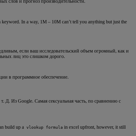
вых слов и прогноз производительности.
 keyword. In a way, 1M – 10M can’t tell you anything but just the
дливым, если ваш исследовательский объем огромный, как и
льных лиц это слишком дорого.
иции в программное обеспечение.
 Д. Из Google. Самая сексуальная часть, по сравнению с
an build up a
in excel upfront, however, it still
vlookup formula