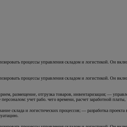
зировать процессы управления складом и логистикой. Он включ
зировать процессы управления складом и логистикой. Он включ
ием, размещение, отгрузка товаров, инвентаризация; — управл
 персоналом: учет рабо. чего времени, расчет заработной платы
вание склада и логистических процессов; — разработка проекта
луатацию.
зировать процессы управления складом и логистикой. Он включ