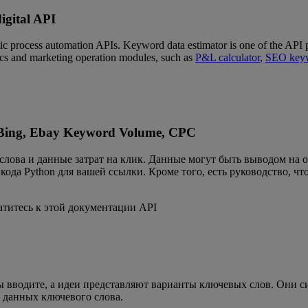
gital API
ic process automation APIs. Keyword data estimator is one of the API p
cs and marketing operation modules, such as
P&L calculator
,
SEO key
Bing, Ebay Keyword Volume, CPC
 слова и данные затрат на клик. Данные могут быть выводом на 
 кода Python для вашей ссылки. Кроме того, есть руководство, ч
атитесь к этой документации API
 вводите, а идеи представляют варианты ключевых слов. Они си
а данных ключевого слова.