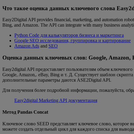
Что такое оценка данных ключевого слова Easy2di
Easy2Digital API provides financial, marketing, and automation robot
Bing, and Amazon. The API can integrate with many business analyti
Python Code для калькуляторов бизнеса и маркетинга
Google SEO исследования, группировка и картирование
Amazon Ads
and
SEO
Оценка данных ключевых слов: Google, Amazon, 
Easy2digital API предоставляет пользователям объем ключевого
Google, Amazon,. eBay, Bing и т. Д. Существует шаблон скрипта
дополнительные параметры даются ASE2Digital API.
Для получения более подробной информации, пожалуйста, обр
Easy2digital Marketing API документация
Метод Pandas Concat
Ключевое слово SEED представляет ключевое слово, которое вы
можете создать отдельный цикл для каждого списка для вывод