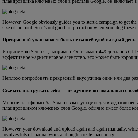
планировщика ключевых слов в рекламе Google, он включает 
However, Google obviously guides you to start a campaign to get the 
size of the pool. So it’s not good for prediction when you plug thes
Прекрасный ужин может быть не вашей едой каждый день
Я принимаю Semrush, например. Он взимает 449 долларов США 
эффективное маркетинговое агентство, это может быть хороши
Неплохо попробовать прекрасный вкус ужина один или два раз
Скачать и загружать себя — не лучший оптимальный спосо
Многие платформы SaaS дают вам функцию для ввода ключевых с
планировщиком ключевых слов Google, обычно имеет более конк
However, your download and upload again and again manually, which i
involves lots of manual work and might create inaccuracy