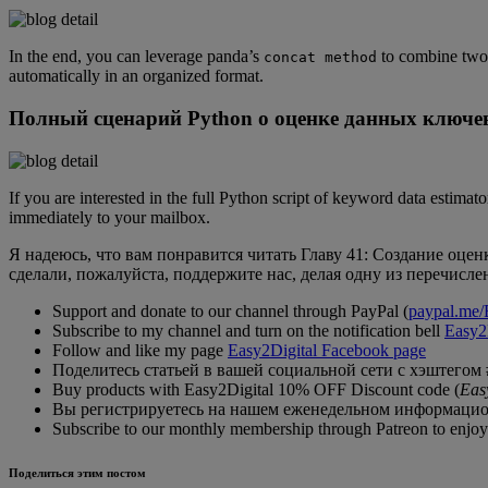
In the end, you can leverage panda’s
to combine two d
concat method
automatically in an organized format.
Полный сценарий Python о оценке данных ключевы
If you are interested in the full Python script of keyword data estimat
immediately to your mailbox.
Я надеюсь, что вам понравится читать Главу 41: Создание оце
сделали, пожалуйста, поддержите нас, делая одну из перечисле
Support and donate to our channel through PayPal (
paypal.me/
Subscribe to my channel and turn on the notification bell
Easy2
Follow and like my page
Easy2Digital Facebook page
Поделитесь статьей в вашей социальной сети с хэштегом #
Buy products with Easy2Digital 10% OFF Discount code (
Eas
Вы регистрируетесь на нашем еженедельном информацион
Subscribe to our monthly membership through Patreon to enjoy 
Поделиться этим постом