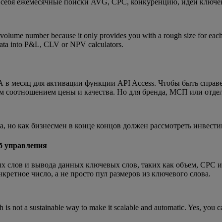
в себя ежемесячные поиски AVG, CPC, конкуренцию, идеи ключе
volume number because it only provides you with a rough size for each
e data into P&L, CLV or NPV calculators.
в месяц для активации функции API Access. Чтобы быть справе
м соотношением цены и качества. Но для бренда, МСП или отде
а, но как бизнесмен в конце концов должен рассмотреть инвест
б управления
лов и вывода данных ключевых слов, таких как объем, CPC и т.
ретное число, а не просто пул размеров из ключевого слова.
s not a sustainable way to make it scalable and automatic. Yes, you c