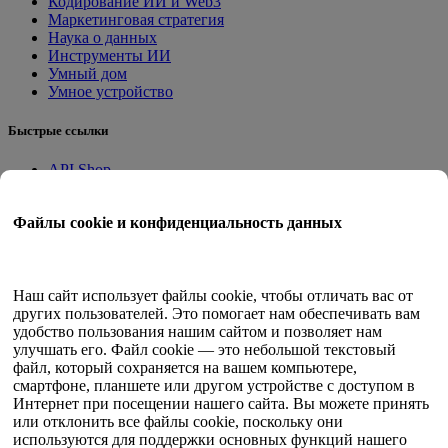
Кодирование ИИ и Web3
Маркетинговая стратегия
Наука о данных
Инструменты ИИ
Умный дом
Умное устройство
Быстрые ссылки
API Shop
Приложения на месте
Учебное пособие
Файлы cookie и конфиденциальность данных
Квант Трейд
Программа членства
Руководство пользователя
Наш сайт использует файлы cookie, чтобы отличать вас от
других пользователей. Это помогает нам обеспечивать вам
Документы
удобство пользования нашим сайтом и позволяет нам
API-тестер
улучшать его. Файл cookie — это небольшой текстовый
HTML-карта сайта
файл, который сохраняется на вашем компьютере,
смартфоне, планшете или другом устройстве с доступом в
Язык
Интернет при посещении нашего сайта. Вы можете принять
или отклонить все файлы cookie, поскольку они
Английский
используются для поддержки основных функций нашего