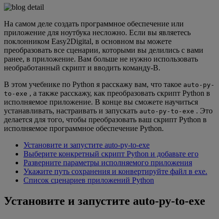
На самом деле создать программное обеспечение или
приложение для ноутбука несложно. Если вы являетесь
поклонником Easy2Digital, в основном вы можете
преобразовать все сценарии, которыми вы делились с вами
ранее, в приложение. Вам больше не нужно использовать
необработанный скрипт и вводить команду-B.
В этом учебнике по Python я расскажу вам, что такое
auto-py-
, а также расскажу, как преобразовать скрипт Python в
to-exe
исполняемое приложение. В конце вы сможете научиться
устанавливать, настраивать и запускать
. Это
auto-py-to-exe
делается для того, чтобы преобразовать ваш скрипт Python в
исполняемое программное обеспечение Python.
Установите и запустите auto-py-to-exe
Выберите конкретный скрипт Python и добавьте его
Разверните параметры исполняемого приложения
Укажите путь сохранения и конвертируйте файл в exe.
Список сценариев приложений Python
Установите и запустите auto-py-to-exe