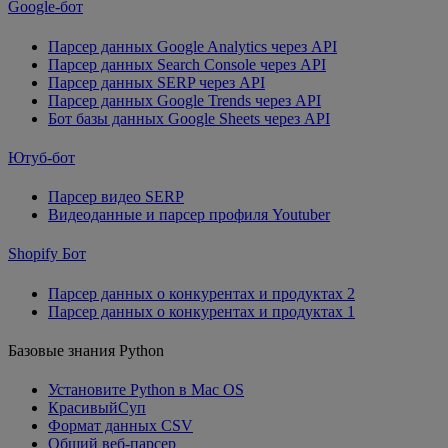
Google-бот
Парсер данных Google Analytics через API
Парсер данных Search Console через API
Парсер данных SERP через API
Парсер данных Google Trends через API
Бот базы данных Google Sheets через API
Ютуб-бот
Парсер видео SERP
Видеоданные и парсер профиля Youtuber
Shopify Бот
Парсер данных о конкурентах и ​​продуктах
2
Парсер данных о конкурентах и ​​продуктах 1
Базовые знания Python
Установите Python в Mac OS
КрасивыйСуп
Формат данных CSV
Общий веб-парсер