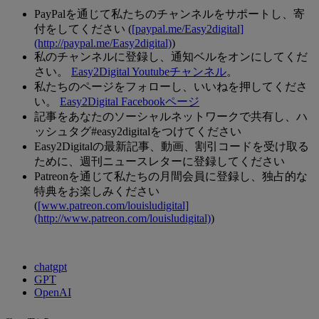
PayPalを通じて私たちのチャンネルをサポートし、寄
付をしてください (
[paypal.me/Easy2digital]
(http://paypal.me/Easy2digital)
)
私のチャンネルに登録し、通知ベルをオンにしてくだ
さい。
Easy2Digital Youtubeチャンネル
。
私たちのページをフォローし、いいねを押してくださ
い。
Easy2Digital Facebookページ
記事をあなたのソーシャルネットワークで共有し、ハ
ッシュタグ#easy2digitalをつけてください
Easy2Digitalの最新記事、動画、割引コードを受け取る
ために、週刊ニュースレターに登録してください
Patreonを通じて私たちの月間会員に登録し、独占的な
特典をお楽しみください
(
[www.patreon.com/louisludigital]
(http://www.patreon.com/louisludigital)
)
chatgpt
GPT
OpenAI