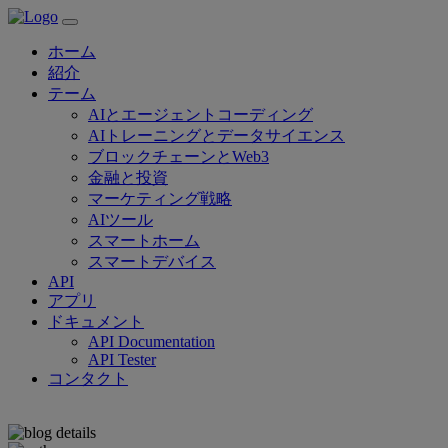
ホーム
紹介
テーム
AIとエージェントコーディング
AIトレーニングとデータサイエンス
ブロックチェーンとWeb3
金融と投資
マーケティング戦略
AIツール
スマートホーム
スマートデバイス
API
アプリ
ドキュメント
API Documentation
API Tester
コンタクト