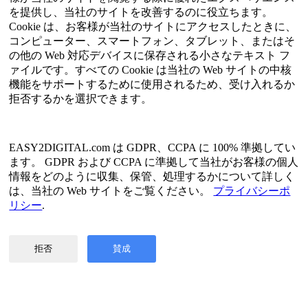
HTMLサイトマップ
を提供し、当社のサイトを改善するのに役立ちます。
Cookie は、お客様が当社のサイトにアクセスしたときに、
言語
コンピューター、スマートフォン、タブレット、またはそ
の他の Web 対応デバイスに保存される小さなテキスト フ
英語
ァイルです。すべての Cookie は当社の Web サイトの中核
簡体字中国語
機能をサポートするために使用されるため、受け入れるか
繁体字中国語
拒否するかを選択できます。
日本語
ロシア
スペイン語
フランス語
EASY2DIGITAL.com は GDPR、CCPA に 100% 準拠してい
韓国語
ます。 GDPR および CCPA に準拠して当社がお客様の個人
情報をどのように収集、保管、処理するかについて詳しく
プライバシーとデータポリシー
は、当社の Web サイトをご覧ください。
プライバシーポ
利用規約
リシー
.
©2017年-2026年 Copyright(著作権)EASY2DIGITAL 無断転載
禁止
拒否
賛成