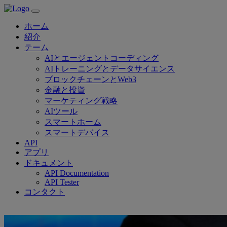
ホーム
紹介
テーム
AIとエージェントコーディング
AIトレーニングとデータサイエンス
ブロックチェーンとWeb3
金融と投資
マーケティング戦略
AIツール
スマートホーム
スマートデバイス
API
アプリ
ドキュメント
API Documentation
API Tester
コンタクト