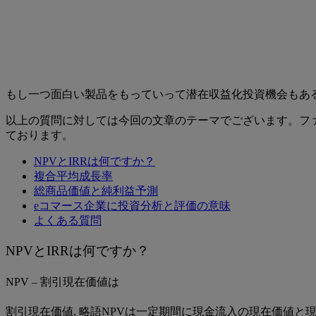
もし一つ面白い製品をもっていって潜在収益化投資機会もあ
以上の質問に対しては今回の文章のテーマでございます。ファ
ております。
NPVとIRRは何ですか？
複合平均成長率
総商品価値と純利益予測
eコマース企業に投資分析と評価の意味
よくある質問
NPVとIRRは何ですか？
NPV – 割引現在価値は
割引現在価値, 略語NPVは一定期間に現金流入の現在価値