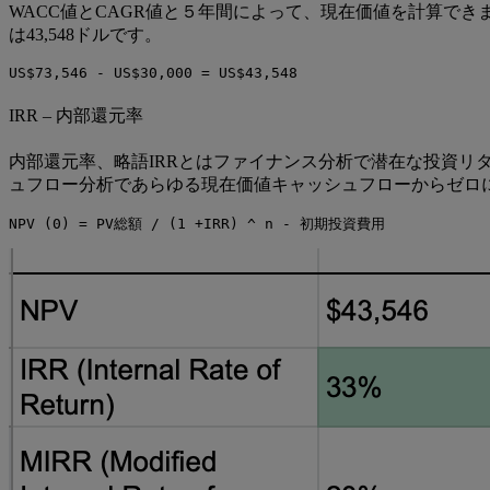
WACC値とCAGR値と５年間によって、現在価値を計算で
は43,548ドルです。
US$73,546 - US$30,000 = US$43,548
IRR – 内部還元率
内部還元率、略語IRRとはファイナンス分析で潜在な投資リ
ュフロー分析であらゆる現在価値キャッシュフローからゼロ
NPV (0) = PV総額 / (1 +IRR) ^ n - 初期投資費用